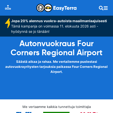
Jopa 20% alennus vuokra-autoista maailmanlaajuisesti
Tämä kampanja on voimassa 11. elokuuta 2026 asti -
hyödynnä se jo tänään!
Autonvuokraus Four
Corners Regional Airport
Säästä aikaa ja rahaa. Me vertailemme puolestasi
autovuokrayritysten tarjouksia paikassa Four Corners Regional
Airport.
Me vertaamme kaikkia tunnettuja toimittajia