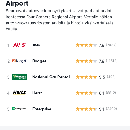
Airport
Seuraavat autonvuokrausyritykset saivat parhaat arviot
kohteessa Four Corners Regional Airport. Vertaile näiden
autonvuokrausyritysten arvioita ja hintoja yksinkertaisella
haulla.
Avis
7.8
(7437)
Ei
Budget
7.8
(11512)
Ei
National Car Rental
9.5
(492)
Ei
Hertz
8.1
(8812)
Ei
Enterprise
9.1
(2409)
Ei