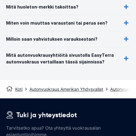
Mitä huoleton-merkki takoittaa?
Miten voin muuttaa varaustani tai perua sen?
Milloin saan vahvistuksen varauksestani?
Mitä autonvuokrausyhtiöitä sivustolla EasyTerra
autonvuokraus vertaillaan tässä sijainnissa?
Koti
Autonvuokraus Amerikan Yhdysvallat
Autonvuokra
Tuki ja yhteystiedot
Tarvitsetko apua? Ota yhteyttä vuokrausalan
asiantuntijoihimme.