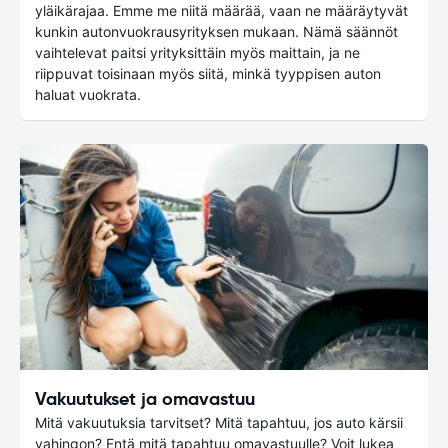
yläikärajaa. Emme me niitä määrää, vaan ne määräytyvät
kunkin autonvuokrausyrityksen mukaan. Nämä säännöt
vaihtelevat paitsi yrityksittäin myös maittain, ja ne
riippuvat toisinaan myös siitä, minkä tyyppisen auton
haluat vuokrata.
Vakuutukset ja omavastuu
Mitä vakuutuksia tarvitset? Mitä tapahtuu, jos auto kärsii
vahingon? Entä mitä tapahtuu omavastuulle? Voit lukea