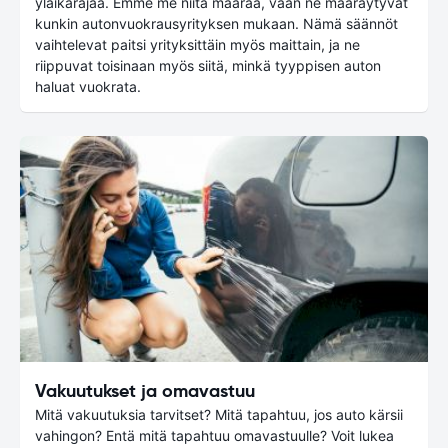
yläikärajaa. Emme me niitä määrää, vaan ne määräytyvät
kunkin autonvuokrausyrityksen mukaan. Nämä säännöt
vaihtelevat paitsi yrityksittäin myös maittain, ja ne
riippuvat toisinaan myös siitä, minkä tyyppisen auton
haluat vuokrata.
Vakuutukset ja omavastuu
Mitä vakuutuksia tarvitset? Mitä tapahtuu, jos auto kärsii
vahingon? Entä mitä tapahtuu omavastuulle? Voit lukea