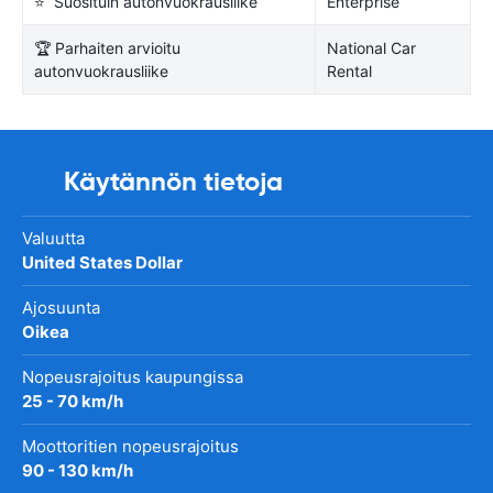
⭐ Suosituin autonvuokrausliike
Enterprise
🏆 Parhaiten arvioitu
National Car
autonvuokrausliike
Rental
Käytännön tietoja
Valuutta
United States Dollar
Ajosuunta
Oikea
Nopeusrajoitus kaupungissa
25 - 70 km/h
Moottoritien nopeusrajoitus
90 - 130 km/h