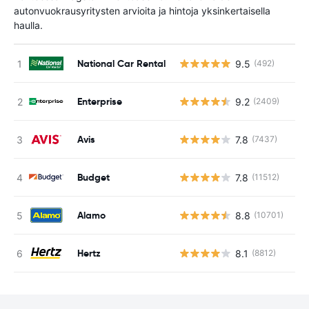
autonvuokrausyritysten arvioita ja hintoja yksinkertaisella
haulla.
National Car Rental
9.5
(492)
Ei
Enterprise
9.2
(2409)
Ei
Avis
7.8
(7437)
Ei
Budget
7.8
(11512)
Ei
Alamo
8.8
(10701)
Ei
Hertz
8.1
(8812)
Ei