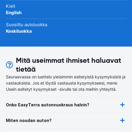
Kieli
English
Suosittu autoluokka
Keskiluokka
Mitä useimmat ihmiset haluavat
tietää
Seuraavassa on luettelo yleisimmin esitetyistä kysymyksistä ja
vastauksista. Jos et löydä vastausta kysymykseesi, mene
Usein esitetyt kysymykset -sivulle tai ota meihin yhteyttä.
Onko EasyTerra autonvuokraus halvin?
Miten noudan auton?