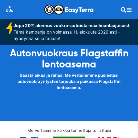
Jopa 20% alennus vuokra-autoista maailmanlaajuisesti
Tämä kampanja on voimassa 11. elokuuta 2026 asti -
hyödynnä se jo tänään!
Autonvuokraus Flagstaffin
lentoasema
Säästä aikaa ja rahaa. Me vertailemme puolestasi
autovuokrayritysten tarjouksia paikassa Flagstaffin
lentoasema.
Me vertaamme kaikkia tunnettuja toimittajia