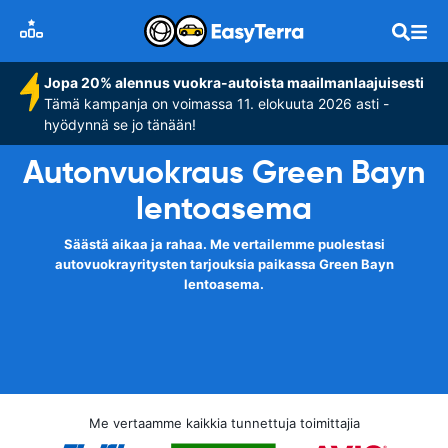
Jopa 20% alennus vuokra-autoista maailmanlaajuisesti
Tämä kampanja on voimassa 11. elokuuta 2026 asti -
hyödynnä se jo tänään!
Autonvuokraus Green Bayn
lentoasema
Säästä aikaa ja rahaa. Me vertailemme puolestasi
autovuokrayritysten tarjouksia paikassa Green Bayn
lentoasema.
Me vertaamme kaikkia tunnettuja toimittajia