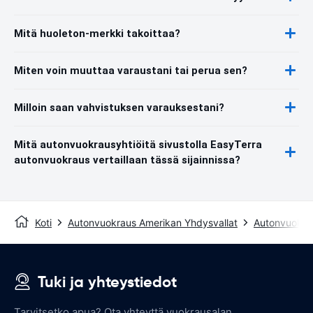
Mitä huoleton-merkki takoittaa?
Miten voin muuttaa varaustani tai perua sen?
Milloin saan vahvistuksen varauksestani?
Mitä autonvuokrausyhtiöitä sivustolla EasyTerra
autonvuokraus vertaillaan tässä sijainnissa?
Koti
Autonvuokraus Amerikan Yhdysvallat
Autonvuokra
Tuki ja yhteystiedot
Tarvitsetko apua? Ota yhteyttä vuokrausalan