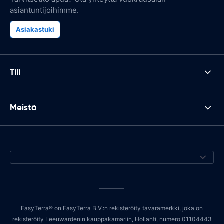
asiantuntijoihimme.
Asiakastuki
Tili
Meistä
EasyTerra® on EasyTerra B.V.:n rekisteröity tavaramerkki, joka on
rekisteröity Leeuwardenin kauppakamariin, Hollanti, numero 01104443