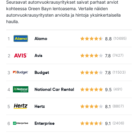
Seuraavat autonvuokrausyritykset saivat parhaat arviot
kohteessa Green Bayn lentoasema. Vertaile näiden
autonvuokrausyritysten arvioita ja hintoja yksinkertaisella
haulla.
Alamo
8.8
(10695)
Ei
Avis
7.8
(7427)
Ei
Budget
7.8
(11503)
Ei
National Car Rental
9.5
(491)
Ei
Hertz
8.1
(8807)
Ei
Enterprise
9.1
(2406)
Ei