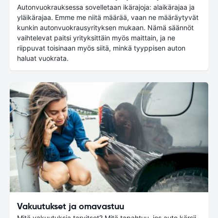
Autonvuokrauksessa sovelletaan ikärajoja: alaikärajaa ja
yläikärajaa. Emme me niitä määrää, vaan ne määräytyvät
kunkin autonvuokrausyrityksen mukaan. Nämä säännöt
vaihtelevat paitsi yrityksittäin myös maittain, ja ne
riippuvat toisinaan myös siitä, minkä tyyppisen auton
haluat vuokrata.
Vakuutukset ja omavastuu
Mitä vakuutuksia tarvitset? Mitä tapahtuu, jos auto kärsii