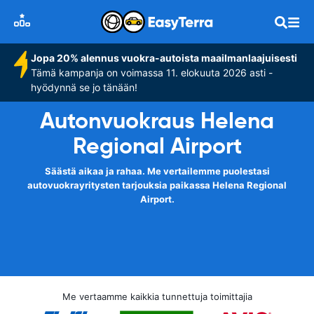
Jopa 20% alennus vuokra-autoista maailmanlaajuisesti
Tämä kampanja on voimassa 11. elokuuta 2026 asti -
hyödynnä se jo tänään!
Autonvuokraus Helena
Regional Airport
Säästä aikaa ja rahaa. Me vertailemme puolestasi
autovuokrayritysten tarjouksia paikassa Helena Regional
Airport.
Me vertaamme kaikkia tunnettuja toimittajia