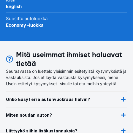
English
Suosittu autoluokka
Economy -luokka
Mitä useimmat ihmiset haluavat
tietää
Seuraavassa on luettelo yleisimmin esitetyistä kysymyksistä ja
vastauksista. Jos et löydä vastausta kysymykseesi, mene
Usein esitetyt kysymykset -sivulle tai ota meihin yhteyttä.
Onko EasyTerra autonvuokraus halvin?
Miten noudan auton?
Liittyykö siihin lisäkustannuksia?