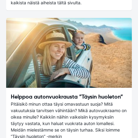
kaikista näistä aiheista tältä sivulta.
Helppoa autonvuokrausta ”Täysin huoleton”
Pitäisikö minun ottaa täysi omavastuun suoja? Mitä
vakuutuksia tarvitsen vähintään? Mikä autovuokraamo on
oikea minulle? Kaikkiin näihin vaikeisiin kysymyksiin
täytyy vastata, kun haluat vuokrata auton lomallesi.
Meidän mielestämme se on täysin turhaa. Siksi loimme
”Täysin huoleton” -merkin