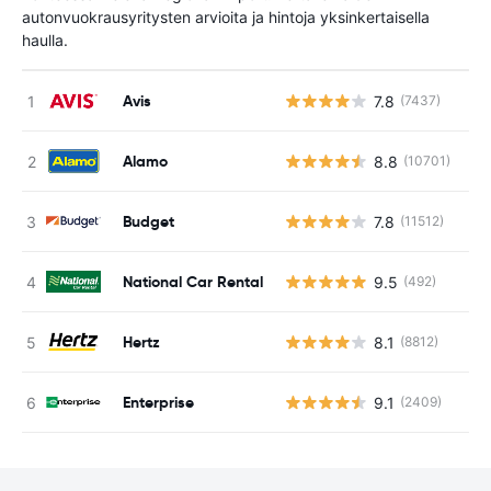
autonvuokrausyritysten arvioita ja hintoja yksinkertaisella
haulla.
Avis
7.8
(7437)
Ei
Alamo
8.8
(10701)
Ei
Budget
7.8
(11512)
Ei
National Car Rental
9.5
(492)
Ei
Hertz
8.1
(8812)
Ei
Enterprise
9.1
(2409)
Ei