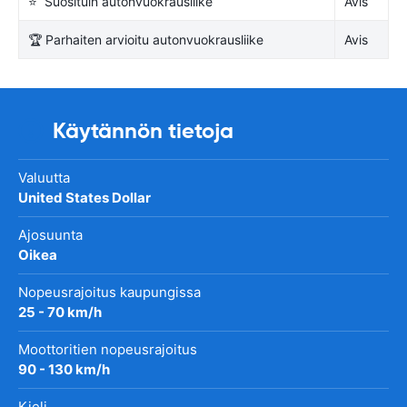
⭐ Suosituin autonvuokrausliike
Avis
🏆 Parhaiten arvioitu autonvuokrausliike
Avis
Käytännön tietoja
Valuutta
United States Dollar
Ajosuunta
Oikea
Nopeusrajoitus kaupungissa
25 - 70 km/h
Moottoritien nopeusrajoitus
90 - 130 km/h
Kieli