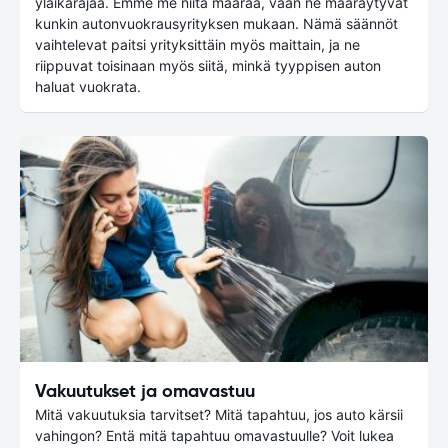
yläikärajaa. Emme me niitä määrää, vaan ne määräytyvät
kunkin autonvuokrausyrityksen mukaan. Nämä säännöt
vaihtelevat paitsi yrityksittäin myös maittain, ja ne
riippuvat toisinaan myös siitä, minkä tyyppisen auton
haluat vuokrata.
Vakuutukset ja omavastuu
Mitä vakuutuksia tarvitset? Mitä tapahtuu, jos auto kärsii
vahingon? Entä mitä tapahtuu omavastuulle? Voit lukea