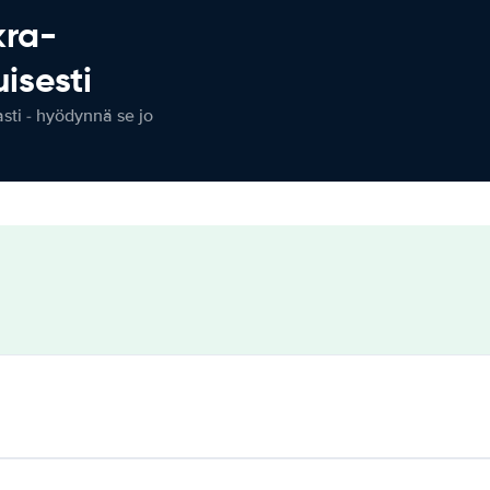
kra-
isesti
ti - hyödynnä se jo