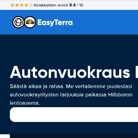
8.4
Asiakkaiden arviot
/ 10
Autonvuokraus 
Säästä aikaa ja rahaa. Me vertailemme puolestasi
autovuokrayritysten tarjouksia paikassa Hillsboron
lentoasema.