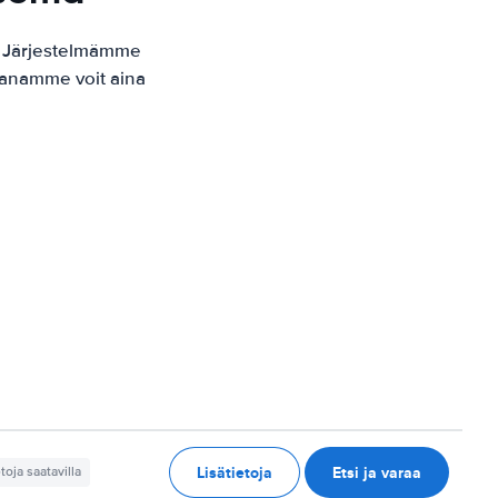
. Järjestelmämme
kaanamme voit aina
Lisätietoja
Etsi ja varaa
etoja saatavilla