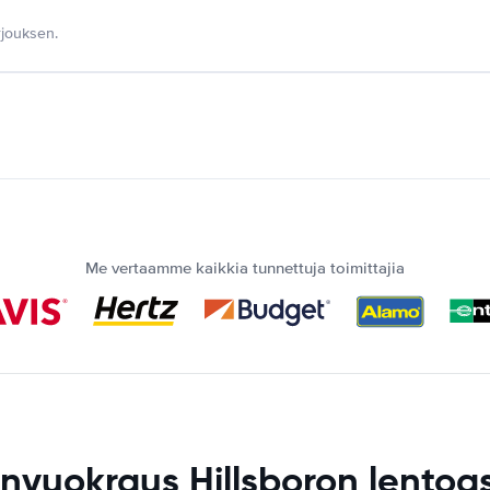
jouksen.
Me vertaamme kaikkia tunnettuja toimittajia
nvuokraus Hillsboron lento