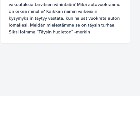
vakuutuksia tarvitsen vähintään? Mikä autovuokraamo
on oikea minulle? Kaikkiin näihin vaikeisiin
kysymyksiin täytyy vastata, kun haluat vuokrata auton
lomallesi. Meidän mielestämme se on täysin turhaa.
Siksi loimme ”Täysin huoleton” -merkin