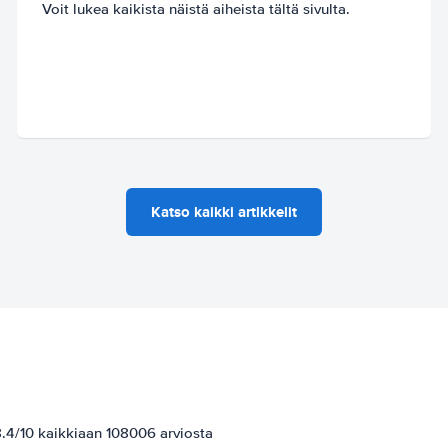
Voit lukea kaikista näistä aiheista tältä sivulta.
Katso kaikki artikkelit
.4/10 kaikkiaan 108006 arviosta