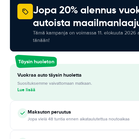
Jopa 20% alennus vuo
autoista maailmanlaaju
Tämä kampanja on voimassa 11. elokuuta 2026 as
tänään!
Täysin huoleton
Vuokraa auto täysin huoletta
Suosituksemme vaivattomaan matkaan.
Lue lisää
Maksuton
peruutus
Jopa vielä 48 tuntia ennen aikataulutettua noutoaikaa