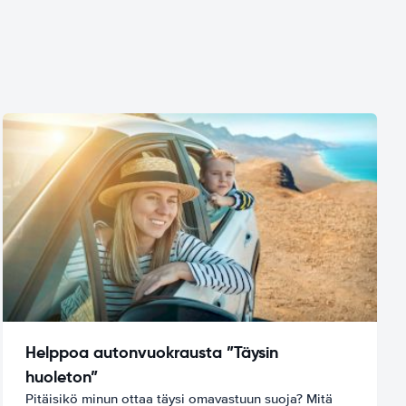
Helppoa autonvuokrausta ”Täysin
huoleton”
Pitäisikö minun ottaa täysi omavastuun suoja? Mitä