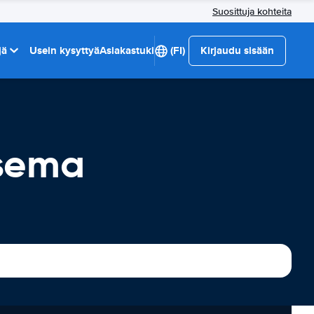
Suosittuja kohteita
jä
Usein kysyttyä
Asiakastuki
(FI)
Kirjaudu sisään
asema