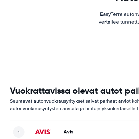
EasyTerra auton
vertailee tunnett
Vuokrattavissa olevat autot pa
Seuraavat autonvuokrausyritykset saivat parhaat arviot ko
autonvuokrausyritysten arvioita ja hintoja yksinkertaisella 
Avis