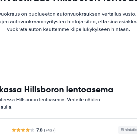
vuokraus on puolueeton autonvuokrauksen vertailusivusto
ujen autovuokraamoyritysten hintoja siten, että sinä asiak
vuokrata auton kauttamme kilpailukykyiseen hintaan.
ikassa Hillsboron lentoasema
hteessa Hillsboron lentoasema. Vertaile näiden
haulla.
7.8
(7437)
Ei hintati