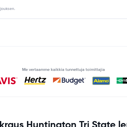
jouksen.
Me vertaamme kaikkia tunnettuja toimittajia
raus Huntington Tri State 