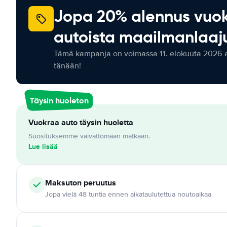
Jopa 20% alennus vuo
autoista maailmanlaaju
Tämä kampanja on voimassa 11. elokuuta 2026 as
tänään!
Täysin huoleton
Vuokraa auto täysin huoletta
Suosituksemme vaivattomaan matkaan.
Lue lisää
Maksuton
peruutus
Jopa vielä 48 tuntia ennen aikataulutettua noutoaikaa