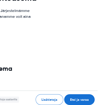
. Järjestelmämme
kaanamme voit aina
sema
Lisätietoja
Etsi ja varaa
etoja saatavilla