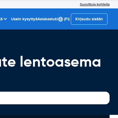
Suosittuja kohteita
jä
Usein kysyttyä
Asiakastuki
(FI)
Kirjaudu sisään
ate lentoasema