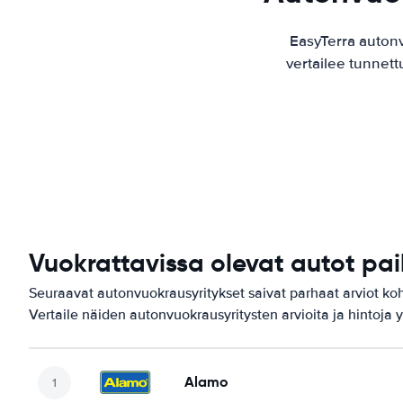
EasyTerra auton
vertailee tunnett
Vuokrattavissa olevat autot pa
Seuraavat autonvuokrausyritykset saivat parhaat arviot ko
Vertaile näiden autonvuokrausyritysten arvioita ja hintoja y
Alamo