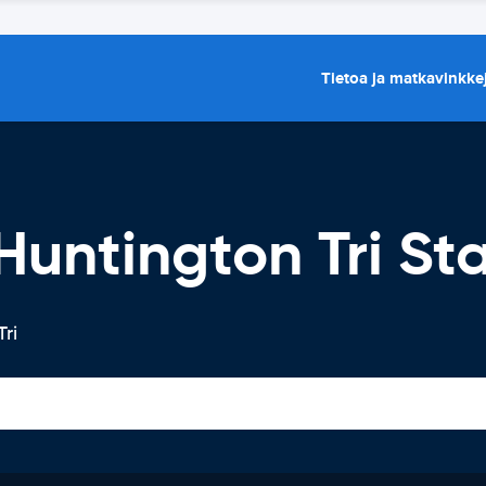
Tietoa ja matkavinkke
untington Tri St
ri