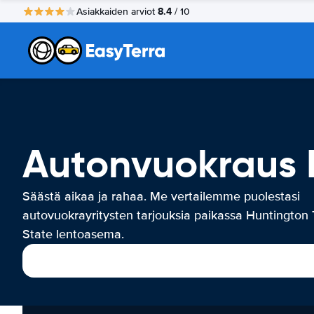
8.4
Asiakkaiden arviot
/ 10
Autonvuokraus H
Säästä aikaa ja rahaa. Me vertailemme puolestasi
autovuokrayritysten tarjouksia paikassa Huntington T
State lentoasema.