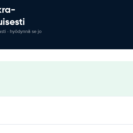
kra-
isesti
ti - hyödynnä se jo