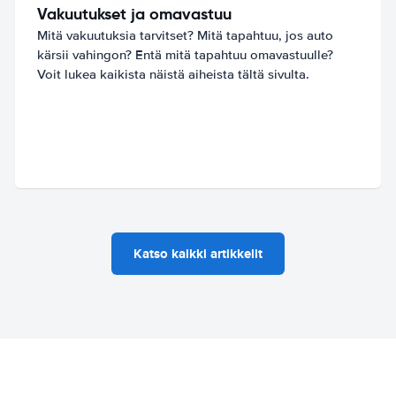
Vakuutukset ja omavastuu
Mitä vakuutuksia tarvitset? Mitä tapahtuu, jos auto
kärsii vahingon? Entä mitä tapahtuu omavastuulle?
Voit lukea kaikista näistä aiheista tältä sivulta.
Katso kaikki artikkelit