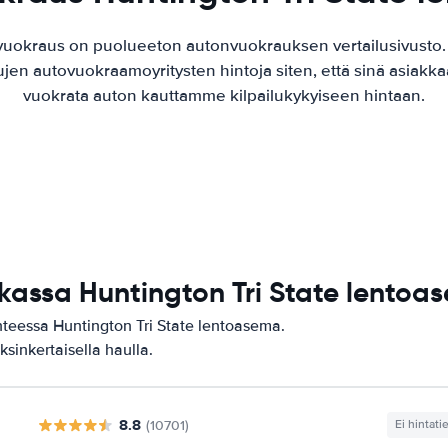
vuokraus on puolueeton autonvuokrauksen vertailusivusto
ujen autovuokraamoyritysten hintoja siten, että sinä asiak
vuokrata auton kauttamme kilpailukykyiseen hintaan.
ikassa Huntington Tri State lentoa
hteessa Huntington Tri State lentoasema.
ksinkertaisella haulla.
8.8
(10701)
Ei hintati