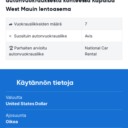
autonvuokrauksesta kohteessa Kapalua
West Mauin lentoasema
🚙 Vuokrausliikkeiden määrä
7
⭐ Suosituin autonvuokrausliike
Avis
🏆 Parhaiten arvioitu
National Car
autonvuokrausliike
Rental
Käytännön tietoja
Valuutta
United States Dollar
Ajosuunta
Oikea