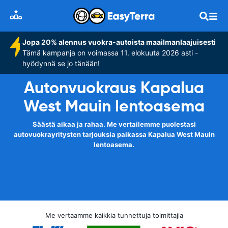
Jopa 20% alennus vuokra-autoista maailmanlaajuisesti
Tämä kampanja on voimassa 11. elokuuta 2026 asti -
hyödynnä se jo tänään!
Autonvuokraus Kapalua
West Mauin lentoasema
Säästä aikaa ja rahaa. Me vertailemme puolestasi
autovuokrayritysten tarjouksia paikassa Kapalua West Mauin
lentoasema.
Me vertaamme kaikkia tunnettuja toimittajia