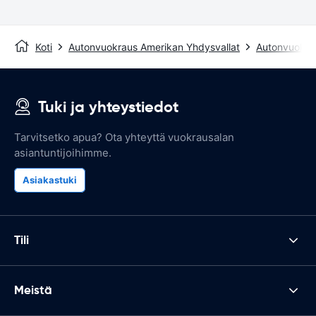
Koti
Autonvuokraus Amerikan Yhdysvallat
Autonvuokra
Tuki ja yhteystiedot
Tarvitsetko apua? Ota yhteyttä vuokrausalan
asiantuntijoihimme.
Asiakastuki
Tili
Meistä