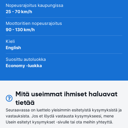
Nopeusrajoitus kaupungissa
25 - 70 km/h
Moottoritien nopeusrajoitus
90 - 130 km/h
Kieli
English
Suosittu autoluokka
Economy -luokka
Mitä useimmat ihmiset haluavat
tietää
Seuraavassa on luettelo yleisimmin esitetyistä kysymyksistä ja
vastauksista. Jos et löydä vastausta kysymykseesi, mene
Usein esitetyt kysymykset -sivulle tai ota meihin yhteyttä.