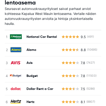
lentoasema
Seuraavat autonvuokrausyritykset saivat parhaat arviot
kohteessa Kapalua West Mauin lentoasema. Vertaile näiden
autonvuokrausyritysten arvioita ja hintoja yksinkertaisella
haulla.
National Car Rental
9.5
(491)
Ei
Alamo
8.8
(10695)
Ei
Avis
7.8
(7427)
Ei
Budget
7.8
(11503)
Ei
Dollar Rent a Car
7.5
(5286)
Ei
Hertz
8.1
(8807)
Ei