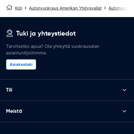
Koti
Autonvuokraus Amerikan Yhdysvallat
Autonvuokra
Tuki ja yhteystiedot
Tarvitsetko apua? Ota yhteyttä vuokrausalan
asiantuntijoihimme.
Asiakastuki
Tili
Meistä