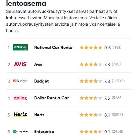
lentoasema
Seuraavat autonvuokrausyritykset saivat parhaat arviot
kohteessa Lawton Municipal lentoasema. Vertaile näiden
autonvuokrausyritysten arvioita ja hintoja yksinkertaisella
haulla.
National Car Rental
9.5
(491)
Ei
Avis
7.8
(7427)
Ei
Budget
7.8
(11503)
Ei
Dollar Rent a Car
7.5
(5286)
Ei
Hertz
8.1
(8807)
Ei
Enterprise
9.1
(2406)
Ei