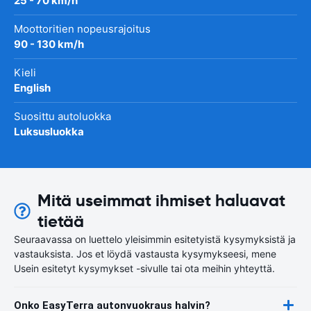
25 - 70 km/h
Moottoritien nopeusrajoitus
90 - 130 km/h
Kieli
English
Suosittu autoluokka
Luksusluokka
Mitä useimmat ihmiset haluavat
tietää
Seuraavassa on luettelo yleisimmin esitetyistä kysymyksistä ja
vastauksista. Jos et löydä vastausta kysymykseesi, mene
Usein esitetyt kysymykset -sivulle tai ota meihin yhteyttä.
Onko EasyTerra autonvuokraus halvin?