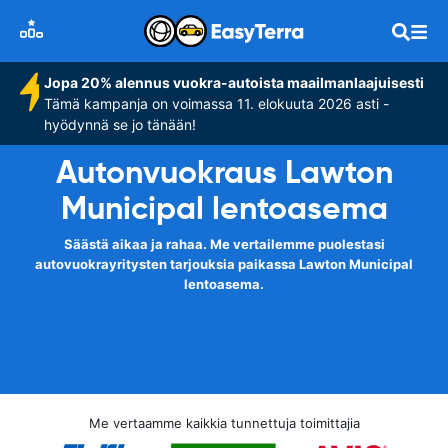
Jopa 20% alennus vuokra-autoista maailmanlaajuisesti
Tämä kampanja on voimassa 11. elokuuta 2026 asti -
hyödynnä se jo tänään!
Autonvuokraus Lawton
Municipal lentoasema
Säästä aikaa ja rahaa. Me vertailemme puolestasi
autovuokrayritysten tarjouksia paikassa Lawton Municipal
lentoasema.
Me vertaamme kaikkia tunnettuja toimittajia