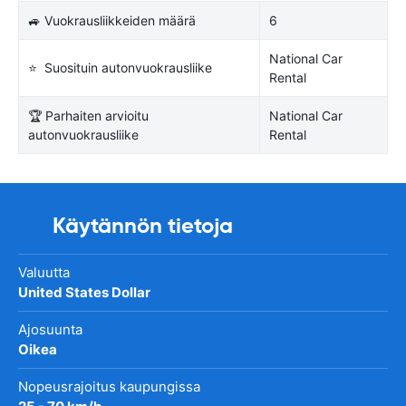
🚙 Vuokrausliikkeiden määrä
6
National Car
⭐ Suosituin autonvuokrausliike
Rental
🏆 Parhaiten arvioitu
National Car
autonvuokrausliike
Rental
Käytännön tietoja
Valuutta
United States Dollar
Ajosuunta
Oikea
Nopeusrajoitus kaupungissa