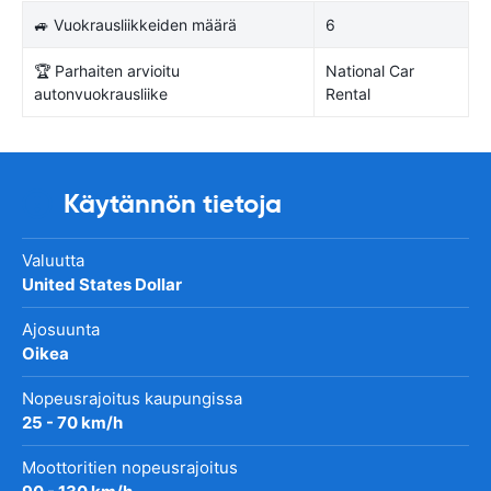
🚙 Vuokrausliikkeiden määrä
6
🏆 Parhaiten arvioitu
National Car
autonvuokrausliike
Rental
Käytännön tietoja
Valuutta
United States Dollar
Ajosuunta
Oikea
Nopeusrajoitus kaupungissa
25 - 70 km/h
Moottoritien nopeusrajoitus