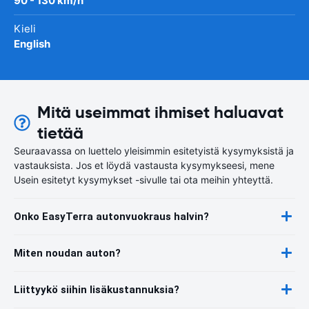
90 - 130 km/h
Kieli
English
Mitä useimmat ihmiset haluavat
tietää
Seuraavassa on luettelo yleisimmin esitetyistä kysymyksistä ja
vastauksista. Jos et löydä vastausta kysymykseesi, mene
Usein esitetyt kysymykset -sivulle tai ota meihin yhteyttä.
Onko EasyTerra autonvuokraus halvin?
Miten noudan auton?
Liittyykö siihin lisäkustannuksia?