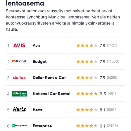
lentoasema
Seuraavat autonvuokrausyritykset saivat parhaat arviot
kohteessa Lynchburg Municipal lentoasema. Vertaile näiden
autonvuokrausyritysten arvioita ja hintoja yksinkertaisella
haulla.
Avis
7.8
(7427)
Ei
Budget
7.8
(11503)
Ei
Dollar Rent a Car
7.5
(5286)
Ei
National Car Rental
9.5
(491)
Ei
Hertz
8.1
(8807)
Ei
Enterprise
9.1
(2406)
Ei