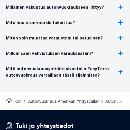
Millainen vakuutus autonvuokraukseen liittyy?
Mitä huoleton-merkki takoittaa?
Miten voin muuttaa varaustani tai perua sen?
Milloin saan vahvistuksen varauksestani?
Mitä autonvuokrausyhtiöitä sivustolla EasyTerra
autonvuokraus vertaillaan tässä sijainnissa?
Koti
Autonvuokraus Amerikan Yhdysvallat
Autonvuokra
Tuki ja yhteystiedot