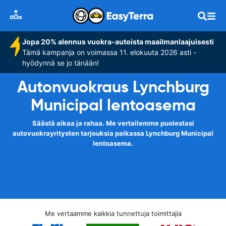
Jopa 20% alennus vuokra-autoista maailmanlaajuisesti
Tämä kampanja on voimassa 11. elokuuta 2026 asti -
hyödynnä se jo tänään!
Autonvuokraus Lynchburg
Municipal lentoasema
Säästä aikaa ja rahaa. Me vertailemme puolestasi
autovuokrayritysten tarjouksia paikassa Lynchburg Municipal
lentoasema.
Me vertaamme kaikkia tunnettuja toimittajia