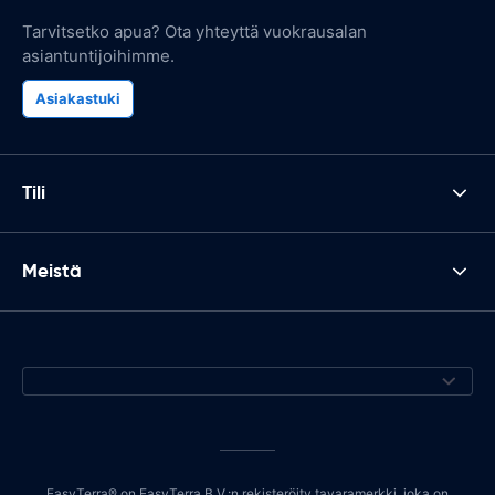
Tarvitsetko apua? Ota yhteyttä vuokrausalan
asiantuntijoihimme.
Asiakastuki
Tili
Meistä
EasyTerra® on EasyTerra B.V.:n rekisteröity tavaramerkki, joka on