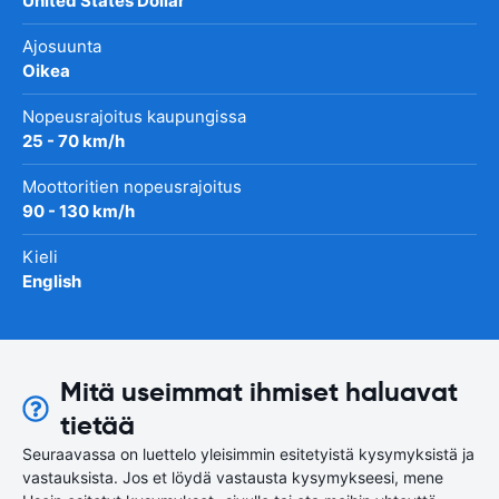
United States Dollar
Ajosuunta
Oikea
Nopeusrajoitus kaupungissa
25 - 70 km/h
Moottoritien nopeusrajoitus
90 - 130 km/h
Kieli
English
Mitä useimmat ihmiset haluavat
tietää
Seuraavassa on luettelo yleisimmin esitetyistä kysymyksistä ja
vastauksista. Jos et löydä vastausta kysymykseesi, mene