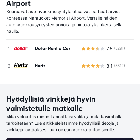
Airport
Seuraavat autonvuokrausyritykset saivat parhaat arviot
kohteessa Nantucket Memorial Airport. Vertaile näiden
autonvuokrausyritysten arvioita ja hintoja yksinkertaisella
haulla.
Dollar Rent a Car
7.5
(5291)
Ei
Hertz
8.1
(8812)
Ei
Hyödyllisiä vinkkejä hyvin
valmistetulle matkalle
Mikä vakuutus minun kannattaisi valita ja mitä käsirahalla
tarkoitetaan? Lue artikkeleistamme hyödyllisiä tietoja ja
vinkkejä löytääksesi juuri oikean vuokra-auton sinulle.