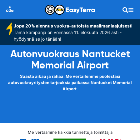
Jopa 20% alennus vuokra-autoista maailmanlaajuisesti
Tämä kampanja on voimassa 11. elokuuta 2026 asti -
hyödynnä se jo tänään!
Autonvuokraus Nantucket
Memorial Airport
Säästä aikaa ja rahaa. Me vertailemme puolestasi
autovuokrayritysten tarjouksia paikassa Nantucket Memorial
Airport.
Me vertaamme kaikkia tunnettuja toimittajia