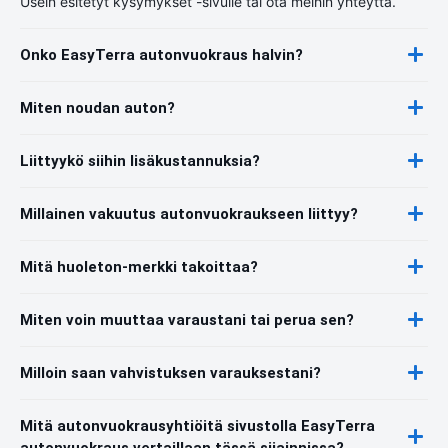
Usein esitetyt kysymykset -sivulle tai ota meihin yhteyttä.
Onko EasyTerra autonvuokraus halvin?
Miten noudan auton?
Liittyykö siihin lisäkustannuksia?
Millainen vakuutus autonvuokraukseen liittyy?
Mitä huoleton-merkki takoittaa?
Miten voin muuttaa varaustani tai perua sen?
Milloin saan vahvistuksen varauksestani?
Mitä autonvuokrausyhtiöitä sivustolla EasyTerra
autonvuokraus vertaillaan tässä sijainnissa?