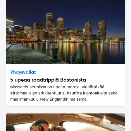
Yhdysvallat
5 upeaa roadtrippiä Bostonista
Massachusettsissa on upeita rantoja, viehättävää
siirtomaa-ajan arkkitehtuuria, kauniita luontoalueita sekä
maailmankuulu New Englandin maisema.