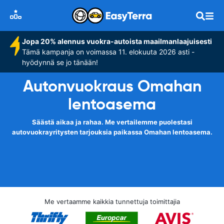
Jopa 20% alennus vuokra-autoista maailmanlaajuisesti
Tämä kampanja on voimassa 11. elokuuta 2026 asti -
hyödynnä se jo tänään!
Autonvuokraus Omahan
lentoasema
Säästä aikaa ja rahaa. Me vertailemme puolestasi
autovuokrayritysten tarjouksia paikassa Omahan lentoasema.
Me vertaamme kaikkia tunnettuja toimittajia