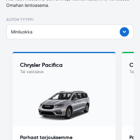
Omahan lentoasema.
AUTON TYYPPI
Miniluokka
Chrysler Pacifica
Chry
Tai vastaava
Tai v
Parhaat tarjouksemme
Parh