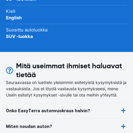
Kieli
English
Suosittu autoluokka
SUV -luokka
Mitä useimmat ihmiset haluavat
tietää
Seuraavassa on luettelo yleisimmin esitetyistä kysymyksistä ja
vastauksista. Jos et löydä vastausta kysymykseesi, mene
Usein esitetyt kysymykset -sivulle tai ota meihin yhteyttä.
Onko EasyTerra autonvuokraus halvin?
Miten noudan auton?