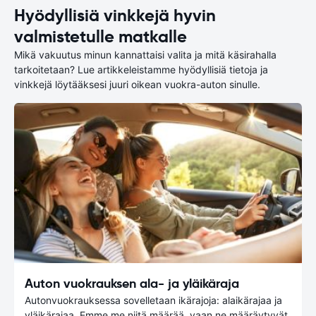
Hyödyllisiä vinkkejä hyvin
valmistetulle matkalle
Mikä vakuutus minun kannattaisi valita ja mitä käsirahalla
tarkoitetaan? Lue artikkeleistamme hyödyllisiä tietoja ja
vinkkejä löytääksesi juuri oikean vuokra-auton sinulle.
Auton vuokrauksen ala- ja yläikäraja
Autonvuokrauksessa sovelletaan ikärajoja: alaikärajaa ja
yläikärajaa. Emme me niitä määrää, vaan ne määräytyvät