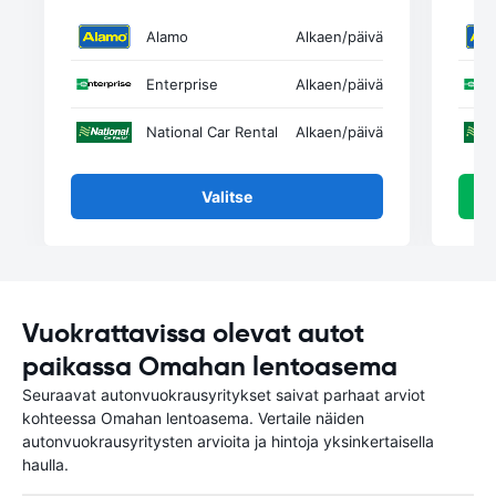
Alamo
Alkaen
/päivä
Enterprise
Alkaen
/päivä
National Car Rental
Alkaen
/päivä
Valitse
Vuokrattavissa olevat autot
paikassa Omahan lentoasema
Seuraavat autonvuokrausyritykset saivat parhaat arviot
kohteessa Omahan lentoasema. Vertaile näiden
autonvuokrausyritysten arvioita ja hintoja yksinkertaisella
haulla.