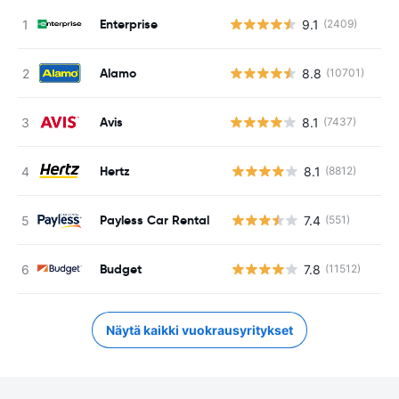
Enterprise
9.1
(2409)
Alamo
8.8
(10701)
Avis
8.1
(7437)
Hertz
8.1
(8812)
Ei
Payless Car Rental
7.4
(551)
Ei
Budget
7.8
(11512)
Ei
Näytä kaikki vuokrausyritykset