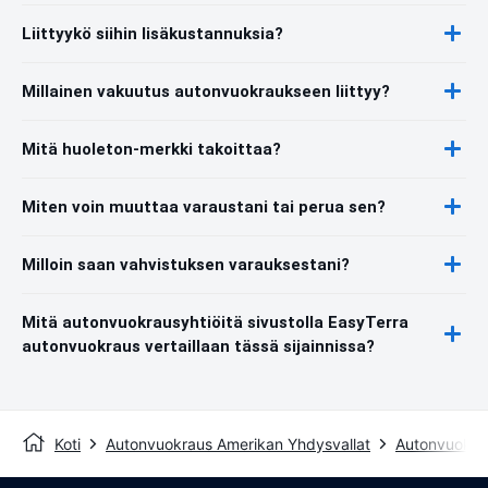
Liittyykö siihin lisäkustannuksia?
Millainen vakuutus autonvuokraukseen liittyy?
Mitä huoleton-merkki takoittaa?
Miten voin muuttaa varaustani tai perua sen?
Milloin saan vahvistuksen varauksestani?
Mitä autonvuokrausyhtiöitä sivustolla EasyTerra
autonvuokraus vertaillaan tässä sijainnissa?
Koti
Autonvuokraus Amerikan Yhdysvallat
Autonvuokr