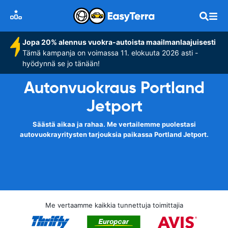
Jopa 20% alennus vuokra-autoista maailmanlaajuisesti
Tämä kampanja on voimassa 11. elokuuta 2026 asti -
hyödynnä se jo tänään!
Autonvuokraus Portland
Jetport
Säästä aikaa ja rahaa. Me vertailemme puolestasi
autovuokrayritysten tarjouksia paikassa Portland Jetport.
Me vertaamme kaikkia tunnettuja toimittajia