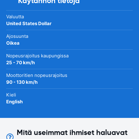
Käytännön tietoja
Valuutta
United States Dollar
Ajosuunta
Oikea
Nopeusrajoitus kaupungissa
25 - 70 km/h
Moottoritien nopeusrajoitus
90 - 130 km/h
Kieli
English
Mitä useimmat ihmiset haluavat