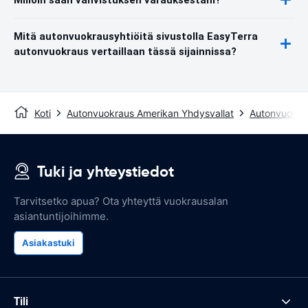
Mitä autonvuokrausyhtiöitä sivustolla EasyTerra
autonvuokraus vertaillaan tässä sijainnissa?
Koti
Autonvuokraus Amerikan Yhdysvallat
Autonvuokra
Tuki ja yhteystiedot
Tarvitsetko apua? Ota yhteyttä vuokrausalan
asiantuntijoihimme.
Asiakastuki
Tili