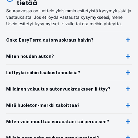
tietää
Seuraavassa on luettelo yleisimmin esitetyistä kysymyksistä ja
vastauksista. Jos et löydä vastausta kysymykseesi, mene
Usein esitetyt kysymykset -sivulle tai ota meihin yhteyttä.
Onko EasyTerra autonvuokraus halvin?
Miten noudan auton?
Liittyykö siihin lisäkustannuksia?
Millainen vakuutus autonvuokraukseen liittyy?
Mitä huoleton-merkki takoittaa?
Miten voin muuttaa varaustani tai perua sen?
Milloin saan vahvistuksen varauksestani?