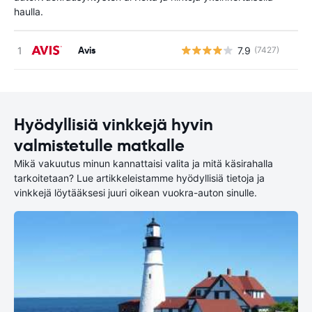
haulla.
Avis
7.9
(7427)
Ei
Hyödyllisiä vinkkejä hyvin
valmistetulle matkalle
Mikä vakuutus minun kannattaisi valita ja mitä käsirahalla
tarkoitetaan? Lue artikkeleistamme hyödyllisiä tietoja ja
vinkkejä löytääksesi juuri oikean vuokra-auton sinulle.