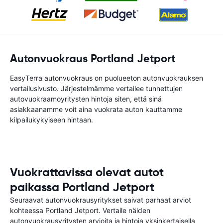
Autonvuokraus Portland Jetport
EasyTerra autonvuokraus on puolueeton autonvuokrauksen
vertailusivusto. Järjestelmämme vertailee tunnettujen
autovuokraamoyritysten hintoja siten, että sinä
asiakkaanamme voit aina vuokrata auton kauttamme
kilpailukykyiseen hintaan.
Vuokrattavissa olevat autot
paikassa Portland Jetport
Seuraavat autonvuokrausyritykset saivat parhaat arviot
kohteessa Portland Jetport. Vertaile näiden
autonvuokrausyritysten arvioita ja hintoja yksinkertaisella