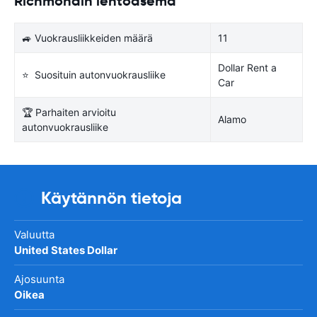
Richmondin lentoasema
🚙 Vuokrausliikkeiden määrä
11
Dollar Rent a
⭐ Suosituin autonvuokrausliike
Car
🏆 Parhaiten arvioitu
Alamo
autonvuokrausliike
Käytännön tietoja
Valuutta
United States Dollar
Ajosuunta
Oikea