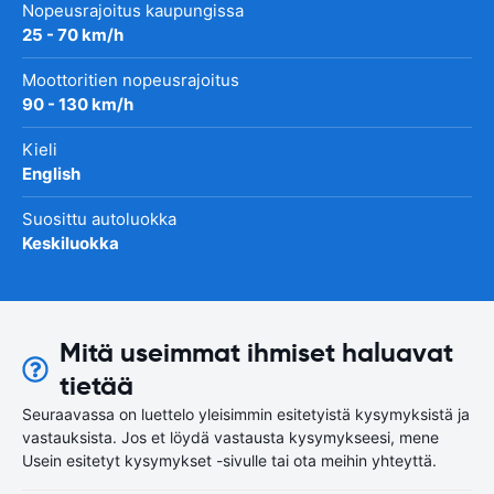
Nopeusrajoitus kaupungissa
25 - 70 km/h
Moottoritien nopeusrajoitus
90 - 130 km/h
Kieli
English
Suosittu autoluokka
Keskiluokka
Mitä useimmat ihmiset haluavat
tietää
Seuraavassa on luettelo yleisimmin esitetyistä kysymyksistä ja
vastauksista. Jos et löydä vastausta kysymykseesi, mene
Usein esitetyt kysymykset -sivulle tai ota meihin yhteyttä.