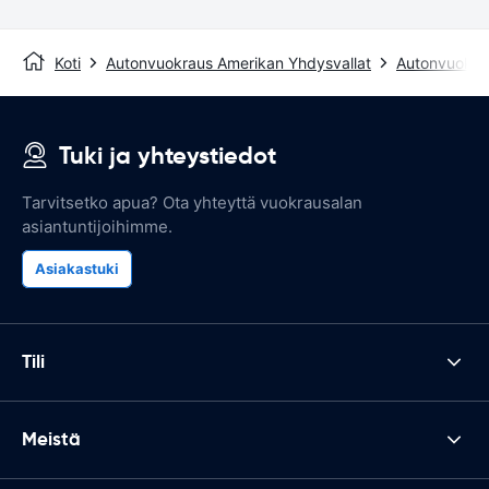
Koti
Autonvuokraus Amerikan Yhdysvallat
Autonvuokra
Tuki ja yhteystiedot
Tarvitsetko apua? Ota yhteyttä vuokrausalan
asiantuntijoihimme.
Asiakastuki
Tili
Meistä