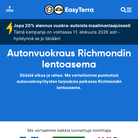
Jopa 20% alennus vuokra-autoista maailmanlaajuisesti
Tämä kampanja on voimassa 11. elokuuta 2026 asti -
hyödynnä se jo tänään!
Autonvuokraus Richmondin
lentoasema
Säästä aikaa ja rahaa. Me vertailemme puolestasi
autovuokrayritysten tarjouksia paikassa Richmondin
lentoasema.
Me vertaamme kaikkia tunnettuja toimittajia