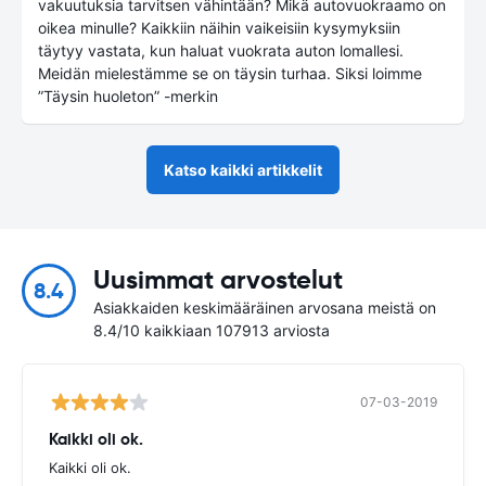
vakuutuksia tarvitsen vähintään? Mikä autovuokraamo on
oikea minulle? Kaikkiin näihin vaikeisiin kysymyksiin
täytyy vastata, kun haluat vuokrata auton lomallesi.
Meidän mielestämme se on täysin turhaa. Siksi loimme
”Täysin huoleton” -merkin
Katso kaikki artikkelit
Uusimmat arvostelut
8.4
Asiakkaiden keskimääräinen arvosana meistä on
8.4/10 kaikkiaan 107913 arviosta
07-03-2019
Kaikki oli ok.
Kaikki oli ok.