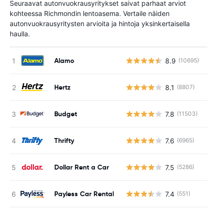
Seuraavat autonvuokrausyritykset saivat parhaat arviot
kohteessa Richmondin lentoasema. Vertaile näiden
autonvuokrausyritysten arvioita ja hintoja yksinkertaisella
haulla.
Alamo
8.9
(10695)
Ei
Hertz
8.1
(8807)
Ei
Budget
7.8
(11503)
Ei
Thrifty
7.6
(6965)
Ei
Dollar Rent a Car
7.5
(5286)
Ei
Payless Car Rental
7.4
(551)
Ei