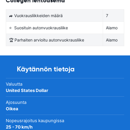
Collegen lentoasema
🚙 Vuokrausliikkeiden määrä
7
⭐ Suosituin autonvuokrausliike
Alamo
🏆 Parhaiten arvioitu autonvuokrausliike
Alamo
Käytännön tietoja
Valuutta
United States Dollar
Ajosuunta
Oikea
Nopeusrajoitus kaupungissa
25 - 70 km/h