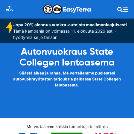
Jopa 20% alennus vuokra-autoista maailmanlaajuisesti
Tämä kampanja on voimassa 11. elokuuta 2026 asti -
hyödynnä se jo tänään!
Autonvuokraus State
Collegen lentoasema
Säästä aikaa ja rahaa. Me vertailemme puolestasi
autovuokrayritysten tarjouksia paikassa State Collegen
lentoasema.
Me vertaamme kaikkia tunnettuja toimittajia