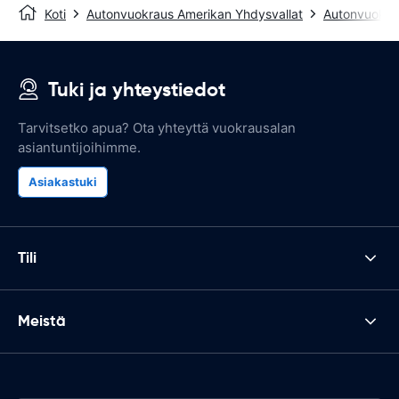
Koti
Autonvuokraus Amerikan Yhdysvallat
Autonvuokrau
Tuki ja yhteystiedot
Tarvitsetko apua? Ota yhteyttä vuokrausalan
asiantuntijoihimme.
Asiakastuki
Tili
Meistä