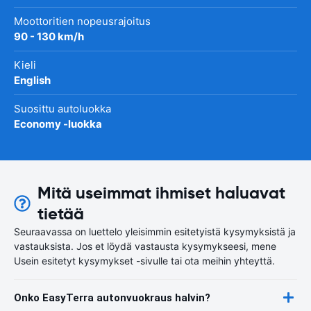
Moottoritien nopeusrajoitus
90 - 130 km/h
Kieli
English
Suosittu autoluokka
Economy -luokka
Mitä useimmat ihmiset haluavat
tietää
Seuraavassa on luettelo yleisimmin esitetyistä kysymyksistä ja
vastauksista. Jos et löydä vastausta kysymykseesi, mene
Usein esitetyt kysymykset -sivulle tai ota meihin yhteyttä.
Onko EasyTerra autonvuokraus halvin?