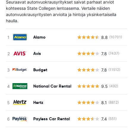
Seuraavat autonvuokrausyritykset saivat parhaat arviot
kohteessa State Collegen lentoasema. Vertaile näiden
autonvuokrausyritysten arvioita ja hintoja yksinkertaisella
haulla.
Alamo
8.8
(10701)
Ei
Avis
7.8
(7437)
Ei
Budget
7.8
(11512)
Ei
National Car Rental
9.5
(492)
Ei
Hertz
8.1
(8812)
Ei
Payless Car Rental
7.4
(551)
Ei