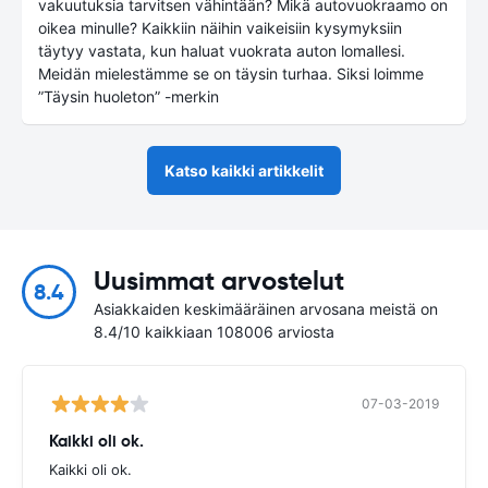
vakuutuksia tarvitsen vähintään? Mikä autovuokraamo on
oikea minulle? Kaikkiin näihin vaikeisiin kysymyksiin
täytyy vastata, kun haluat vuokrata auton lomallesi.
Meidän mielestämme se on täysin turhaa. Siksi loimme
”Täysin huoleton” -merkin
Katso kaikki artikkelit
Uusimmat arvostelut
8.4
Asiakkaiden keskimääräinen arvosana meistä on
8.4/10 kaikkiaan 108006 arviosta
07-03-2019
Kaikki oli ok.
Kaikki oli ok.