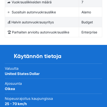
🚙 Vuokrausliikkeiden määrä
7
⭐ Suosituin autonvuokrausliike
Alamo
💰 Halvin autonvuokrausyritys
Budget
🏆 Parhaiten arvioitu autonvuokrausliike
Enterprise
Käytännön tietoja
Valuutta
United States Dollar
Ajosuunta
Oikea
Nopeusrajoitus kaupungissa
25 - 70 km/h