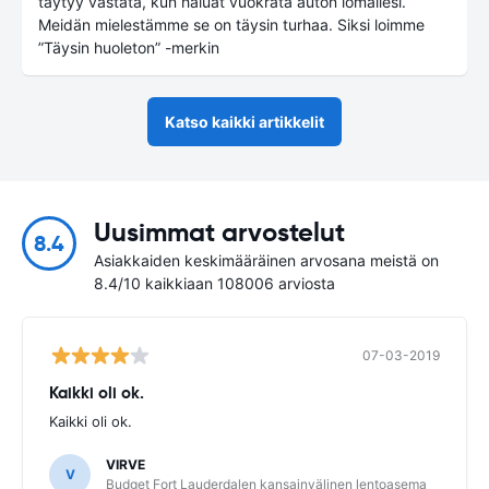
täytyy vastata, kun haluat vuokrata auton lomallesi.
Meidän mielestämme se on täysin turhaa. Siksi loimme
”Täysin huoleton” -merkin
Katso kaikki artikkelit
Uusimmat arvostelut
8.4
Asiakkaiden keskimääräinen arvosana meistä on
8.4/10 kaikkiaan 108006 arviosta
07-03-2019
Kaikki oli ok.
Kaikki oli ok.
VIRVE
V
Budget Fort Lauderdalen kansainvälinen lentoasema