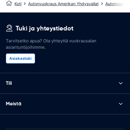
Koti
Autonvuokraus Amerikan Yhdysvallat
Autonvuokrau
Tuki ja yhteystiedot
Tarvitsetko apua? Ota yhteyttä vuokrausalan
asiantuntijoihimme.
Asiakastuki
Tili
Meistä