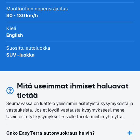
Moottoritien nopeusrajoitus
90 - 130 km/h
Kieli
English
Suosittu autoluokka
SUV -luokka
Mitä useimmat ihmiset haluavat
tietää
Seuraavassa on luettelo yleisimmin esitetyistä kysymyksistä ja
vastauksista. Jos et löydä vastausta kysymykseesi, mene
Usein esitetyt kysymykset -sivulle tai ota meihin yhteyttä.
Onko EasyTerra autonvuokraus halvin?