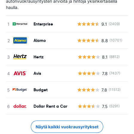
autonvuokrausyritysten arvioita ja hintoja yksinkertaisella
haulla.
Enterprise
9.1
(2409)
Alamo
8.8
(10701)
Hertz
8.1
(8812)
Ei
Avis
7.8
(7437)
Ei
Budget
7.8
(11512)
Dollar Rent a Car
7.5
(5291)
Ei
Näytä kaikki vuokrausyritykset