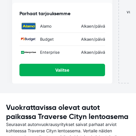
vuok
Parhaat tarjouksemme
Alamo
Alkaen
/päivä
Budget
Alkaen
/päivä
Enterprise
Alkaen
/päivä
Valitse
Vuokrattavissa olevat autot
paikassa Traverse Cityn lentoasema
Seuraavat autonvuokrausyritykset saivat parhaat arviot
kohteessa Traverse Cityn lentoasema. Vertaile näiden