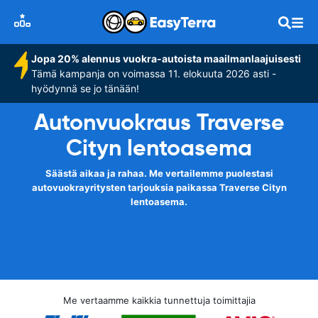
Jopa 20% alennus vuokra-autoista maailmanlaajuisesti
Tämä kampanja on voimassa 11. elokuuta 2026 asti -
hyödynnä se jo tänään!
Autonvuokraus Traverse
Cityn lentoasema
Säästä aikaa ja rahaa. Me vertailemme puolestasi
autovuokrayritysten tarjouksia paikassa Traverse Cityn
lentoasema.
Me vertaamme kaikkia tunnettuja toimittajia