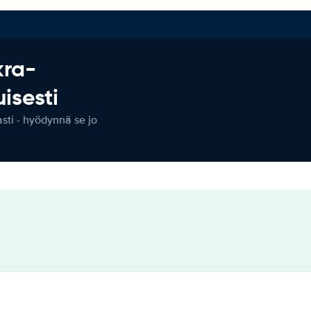
kra-
isesti
ti - hyödynnä se jo