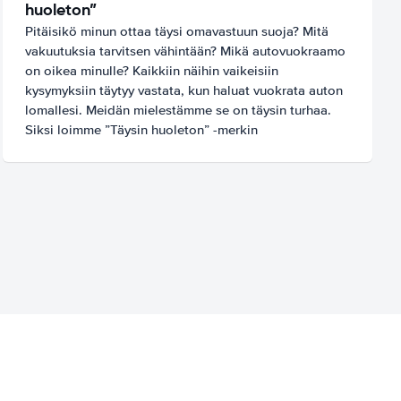
huoleton”
Pitäisikö minun ottaa täysi omavastuun suoja? Mitä
vakuutuksia tarvitsen vähintään? Mikä autovuokraamo
on oikea minulle? Kaikkiin näihin vaikeisiin
kysymyksiin täytyy vastata, kun haluat vuokrata auton
lomallesi. Meidän mielestämme se on täysin turhaa.
Siksi loimme ”Täysin huoleton” -merkin