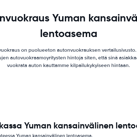
nvuokraus Yuman kansainvä
lentoasema
vuokraus on puolueeton autonvuokrauksen vertailusivusto
ujen autovuokraamoyritysten hintoja siten, että sinä asiak
vuokrata auton kauttamme kilpailukykyiseen hintaan.
aikassa Yuman kansainvälinen len
ohteessa Yuman kansainvälinen lentoasema.