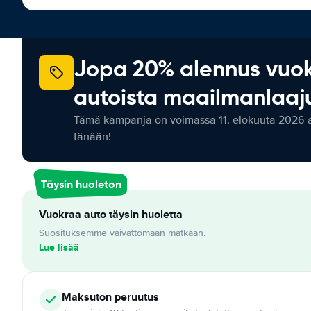
Jopa 20% alennus vuo
autoista maailmanlaaju
Tämä kampanja on voimassa 11. elokuuta 2026 as
tänään!
Täysin huoleton
Vuokraa auto täysin huoletta
Suosituksemme vaivattomaan matkaan.
Lue lisää
Maksuton
peruutus