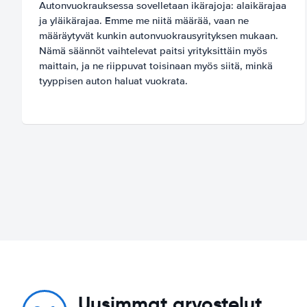
Autonvuokrauksessa sovelletaan ikärajoja: alaikärajaa
ja yläikärajaa. Emme me niitä määrää, vaan ne
määräytyvät kunkin autonvuokrausyrityksen mukaan.
Nämä säännöt vaihtelevat paitsi yrityksittäin myös
maittain, ja ne riippuvat toisinaan myös siitä, minkä
tyyppisen auton haluat vuokrata.
Uusimmat arvostelut