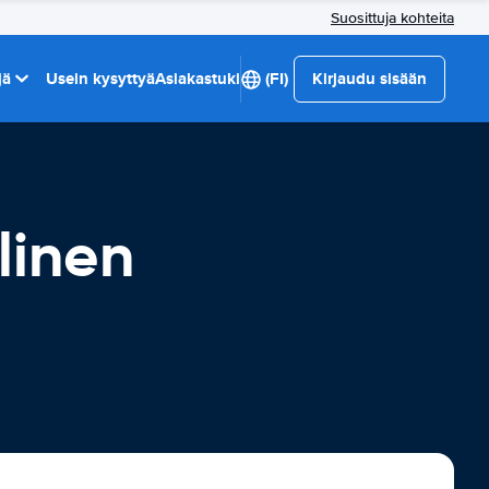
Suosittuja kohteita
jä
Usein kysyttyä
Asiakastuki
(FI)
Kirjaudu sisään
linen