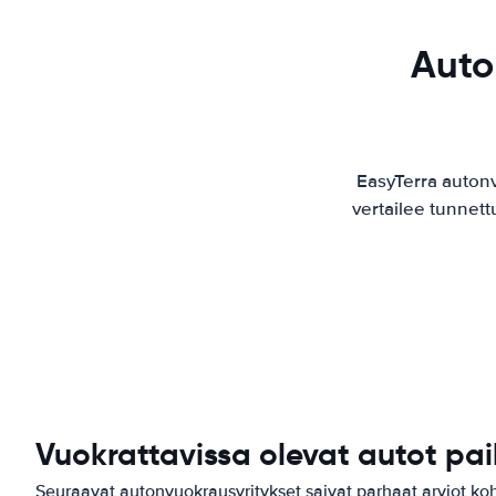
Auto
EasyTerra auton
vertailee tunnett
Vuokrattavissa olevat autot p
Seuraavat autonvuokrausyritykset saivat parhaat arviot k