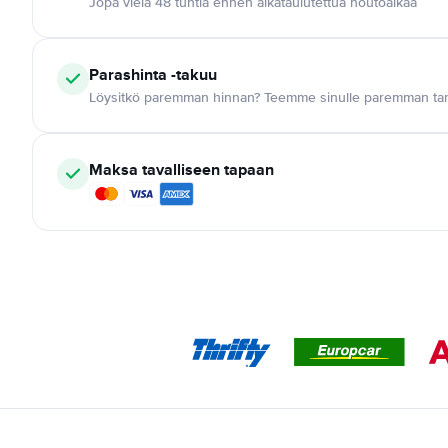
Jopa vielä 48 tuntia ennen aikataulutettua noutoaikaa
Parashinta -takuu
Löysitkö paremman hinnan? Teemme sinulle paremman tar
Maksa tavalliseen tapaan