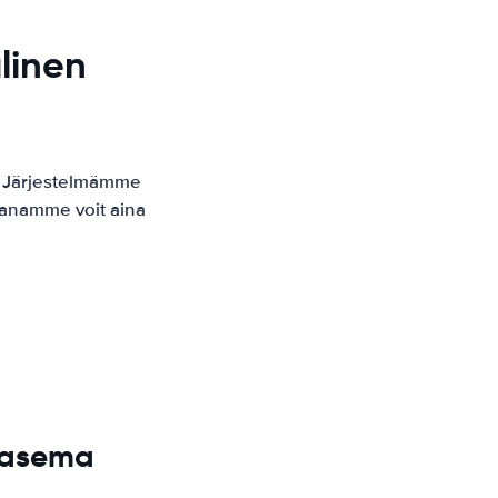
linen
. Järjestelmämme
kaanamme voit aina
toasema