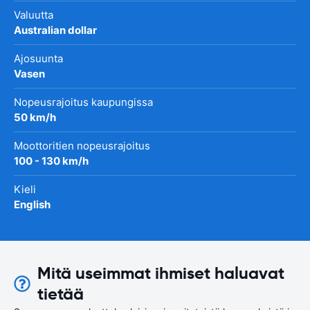
Valuutta
Australian dollar
Ajosuunta
Vasen
Nopeusrajoitus kaupungissa
50 km/h
Moottoritien nopeusrajoitus
100 - 130 km/h
Kieli
English
Mitä useimmat ihmiset haluavat
tietää