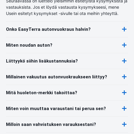
Seuraavassa on luettelo yleisimmin esitetyistä kysymyksistä ja
vastauksista. Jos et löydä vastausta kysymykseesi, mene
Usein esitetyt kysymykset -sivulle tai ota meihin yhteyttä.
Onko EasyTerra autonvuokraus halvin?
Miten noudan auton?
Liittyykö siihin lisäkustannuksia?
Millainen vakuutus autonvuokraukseen liittyy?
Mitä huoleton-merkki takoittaa?
Miten voin muuttaa varaustani tai perua sen?
Milloin saan vahvistuksen varauksestani?