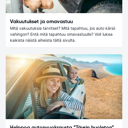
Vakuutukset ja omavastuu
Mitä vakuutuksia tarvitset? Mitä tapahtuu, jos auto kärsii
vahingon? Entä mitä tapahtuu omavastuulle? Voit lukea
kaikista näistä aiheista tältä sivulta.
Helppoa autonvuokrausta ”Täysin huoleton”