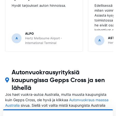
Hyvät tarjoukset auton hinnoissa.
Edellisessä 
miten voimme
Asiasta kysyt
toimistossa 
he eivät osa
kehottivat ot
ALPO
josta auto oli
AST
A
Hertz Melbourne Airport -
A
Hertz
International Terminal
Autonvuokrausyrityksiä
kaupungissa Gepps Cross ja sen
lähellä
Jos haet vuokra-autoa Australia, mutta muusta kaupungista
kuin Gepps Cross, ole hyvä ja klikkaa
Autonvuokraus maassa
Australia
sivua. Siellä voit valita mistä kaupungista Australia
haluat vuokrata auton.