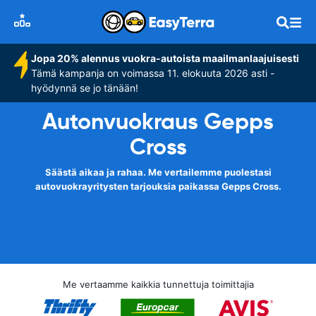
Jopa 20% alennus vuokra-autoista maailmanlaajuisesti
Tämä kampanja on voimassa 11. elokuuta 2026 asti -
hyödynnä se jo tänään!
Autonvuokraus Gepps
Cross
Säästä aikaa ja rahaa. Me vertailemme puolestasi
autovuokrayritysten tarjouksia paikassa Gepps Cross.
Me vertaamme kaikkia tunnettuja toimittajia