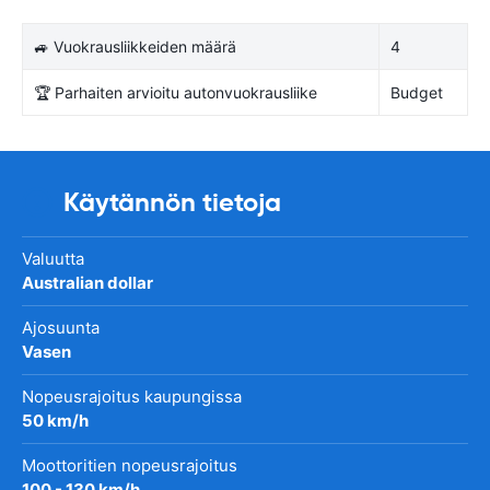
🚙 Vuokrausliikkeiden määrä
4
🏆 Parhaiten arvioitu autonvuokrausliike
Budget
Käytännön tietoja
Valuutta
Australian dollar
Ajosuunta
Vasen
Nopeusrajoitus kaupungissa
50 km/h
Moottoritien nopeusrajoitus
100 - 130 km/h