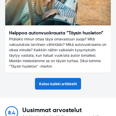
Helppoa autonvuokrausta ”Täysin huoleton”
Pitäisikö minun ottaa täysi omavastuun suoja? Mitä
vakuutuksia tarvitsen vähintään? Mikä autovuokraamo on
oikea minulle? Kaikkiin näihin vaikeisiin kysymyksiin
täytyy vastata, kun haluat vuokrata auton lomallesi.
Meidän mielestämme se on täysin turhaa. Siksi loimme
”Täysin huoleton” -merkin
Katso kaikki artikkelit
Uusimmat arvostelut
8.4