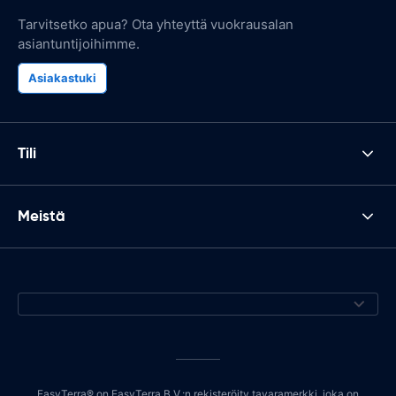
Tarvitsetko apua? Ota yhteyttä vuokrausalan
asiantuntijoihimme.
Asiakastuki
Tili
Meistä
EasyTerra® on EasyTerra B.V.:n rekisteröity tavaramerkki, joka on