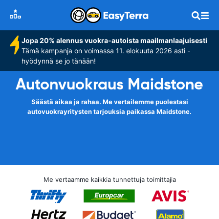
Jopa 20% alennus vuokra-autoista maailmanlaajuisesti
Tämä kampanja on voimassa 11. elokuuta 2026 asti -
hyödynnä se jo tänään!
Autonvuokraus Maidstone
Säästä aikaa ja rahaa. Me vertailemme puolestasi
autovuokrayritysten tarjouksia paikassa Maidstone.
Me vertaamme kaikkia tunnettuja toimittajia