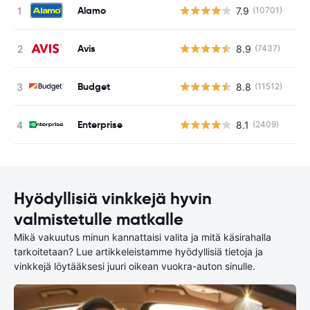
Alamo
7.9
(10701)
Ei
Avis
8.9
(7437)
Ei
Budget
8.8
(11512)
Ei
Enterprise
8.1
(2409)
Ei
Hyödyllisiä vinkkejä hyvin
valmistetulle matkalle
Mikä vakuutus minun kannattaisi valita ja mitä käsirahalla
tarkoitetaan? Lue artikkeleistamme hyödyllisiä tietoja ja
vinkkejä löytääksesi juuri oikean vuokra-auton sinulle.