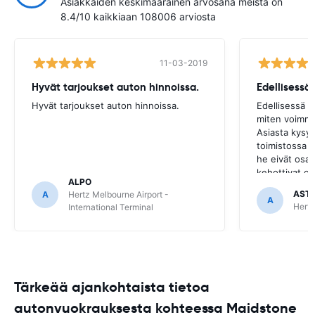
Asiakkaiden keskimääräinen arvosana meistä on
8.4/10 kaikkiaan 108006 arviosta
11-03-2019
Hyvät tarjoukset auton hinnoissa.
Hyvät tarjoukset auton hinnoissa.
Edellisessä 
miten voimme
Asiasta kysyt
toimistossa 
he eivät osa
kehottivat ot
ALPO
josta auto oli
AST
A
Hertz Melbourne Airport -
A
Hertz
International Terminal
Tärkeää ajankohtaista tietoa
autonvuokrauksesta kohteessa Maidstone