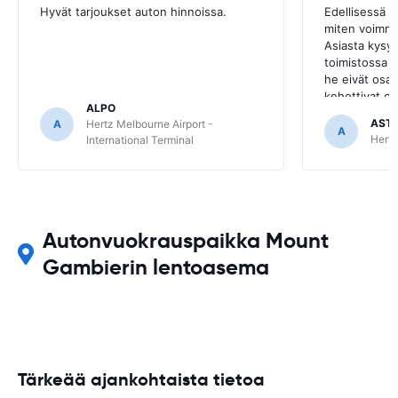
Hyvät tarjoukset auton hinnoissa.
Edellisessä 
miten voimme
Asiasta kysyt
toimistossa 
he eivät osa
kehottivat ot
ALPO
josta auto oli
AST
A
Hertz Melbourne Airport -
A
Hertz
International Terminal
Autonvuokrauspaikka Mount
Gambierin lentoasema
Tärkeää ajankohtaista tietoa