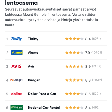
lentoasema
Seuraavat autonvuokrausyritykset saivat parhaat arviot
kohteessa Mount Gambierin lentoasema. Vertaile näiden
autonvuokrausyritysten arvioita ja hintoja yksinkertaisella
haulla.
Thrifty
8.4
(6971)
Ei
Alamo
7.9
(10701)
Ei
Avis
8.9
(7437)
Ei
Budget
8.8
(11512)
Ei
Dollar Rent a Car
8.5
(5291)
Ei
National Car Rental
8.4
(492)
Ei