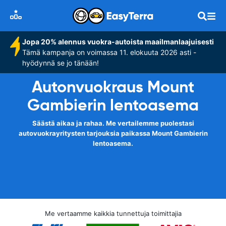
Jopa 20% alennus vuokra-autoista maailmanlaajuisesti
Tämä kampanja on voimassa 11. elokuuta 2026 asti -
hyödynnä se jo tänään!
Autonvuokraus Mount
Gambierin lentoasema
Säästä aikaa ja rahaa. Me vertailemme puolestasi
autovuokrayritysten tarjouksia paikassa Mount Gambierin
lentoasema.
Me vertaamme kaikkia tunnettuja toimittajia