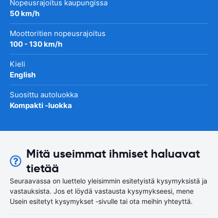
Nopeusrajoitus kaupungissa
50 km/h
Moottoritien nopeusrajoitus
100 - 130 km/h
Kieli
English
Suosittu autoluokka
Kompakti -luokka
Mitä useimmat ihmiset haluavat
tietää
Seuraavassa on luettelo yleisimmin esitetyistä kysymyksistä ja
vastauksista. Jos et löydä vastausta kysymykseesi, mene
Usein esitetyt kysymykset -sivulle tai ota meihin yhteyttä.