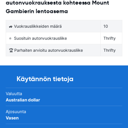
autonvuokrauksesta kohteessa Mount
Gambierin lentoasema
🚙 Vuokrausliikkeiden määrä
10
⭐ Suosituin autonvuokrausliike
Thrifty
🏆 Parhaiten arvioitu autonvuokrausliike
Thrifty
Käytännön tietoja
Valuutta
Australian dollar
Ajosuunta
Vasen