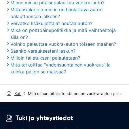
Minne minun pitäisi palauttaa vuokra-auto?
Mitä asiakirjoja minun on hankittava auton
palauttamisen jälkeen?
Voivatko lisäkuljettajat noutaa auton?
Mikä on polttoainepolitiikka ja mitä vaihtoehtoja
sillä on?
Voinko palauttaa vuokra-auton toiseen maahan?
Saanko varauksestani laskun?
Milloin talletukseni palautetaan?
Mitä tarkoittaa "yhdensuuntainen vuokraus" ja
kuinka paljon se maksaa?
Koti
Mitä minun pitäisi tehdä ennen vuokra-auton palautta
Tuki ja yhteystiedot