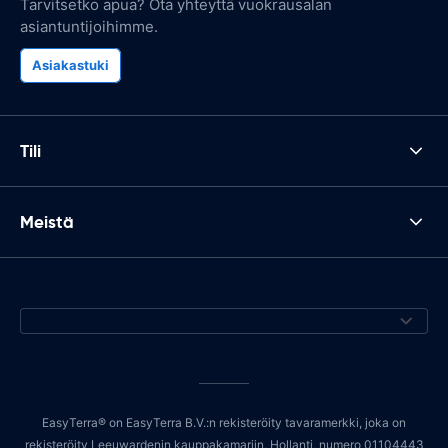
Tarvitsetko apua? Ota yhteyttä vuokrausalan
asiantuntijoihimme.
Asiakastuki
Tili
Meistä
EasyTerra® on EasyTerra B.V.:n rekisteröity tavaramerkki, joka on
rekisteröity Leeuwardenin kauppakamariin, Hollanti, numero 01104443