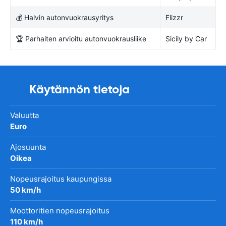
💰 Halvin autonvuokrausyritys
Flizzr
🏆 Parhaiten arvioitu autonvuokrausliike
Sicily by Car
Käytännön tietoja
Valuutta
Euro
Ajosuunta
Oikea
Nopeusrajoitus kaupungissa
50 km/h
Moottoritien nopeusrajoitus
110 km/h