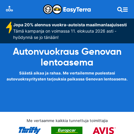
Jopa 20% alennus vuokra-autoista maailmanlaajuisesti
Tämä kampanja on voimassa 11. elokuuta 2026 asti -
hyödynnä se jo tänään!
Autonvuokraus Genovan
lentoasema
Säästä aikaa ja rahaa. Me vertailemme puolestasi
autovuokrayritysten tarjouksia paikassa Genovan lentoasema.
Me vertaamme kaikkia tunnettuja toimittajia