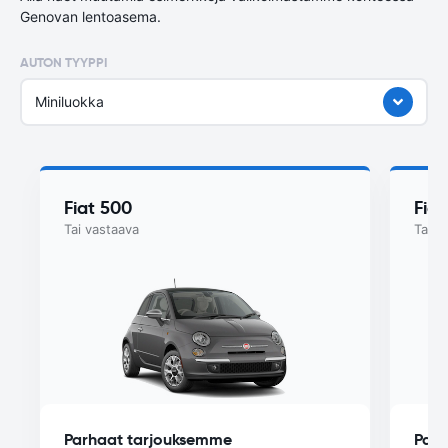
Genovan lentoasema.
AUTON TYYPPI
Miniluokka
Fiat 500
Fia
Tai vastaava
Tai v
Parhaat tarjouksemme
Parh