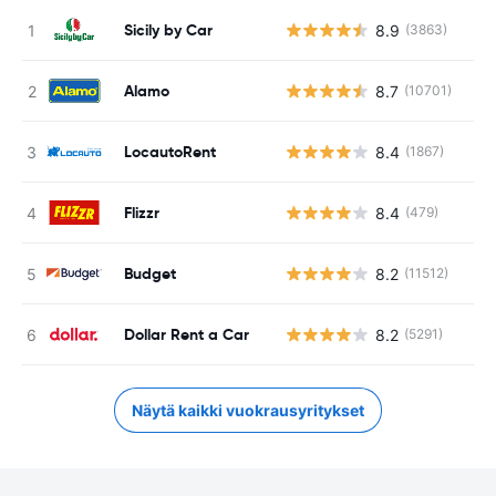
Sicily by Car
8.9
(3863)
Alamo
8.7
(10701)
LocautoRent
8.4
(1867)
Flizzr
8.4
(479)
Budget
8.2
(11512)
Dollar Rent a Car
8.2
(5291)
Näytä kaikki vuokrausyritykset