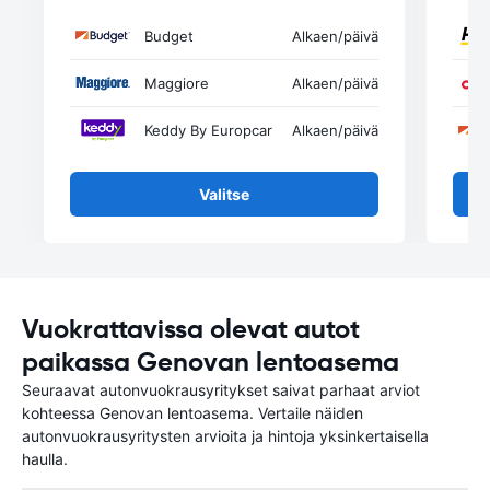
Budget
Alkaen
/päivä
Maggiore
Alkaen
/päivä
Keddy By Europcar
Alkaen
/päivä
Valitse
Vuokrattavissa olevat autot
paikassa Genovan lentoasema
Seuraavat autonvuokrausyritykset saivat parhaat arviot
kohteessa Genovan lentoasema. Vertaile näiden
autonvuokrausyritysten arvioita ja hintoja yksinkertaisella
haulla.