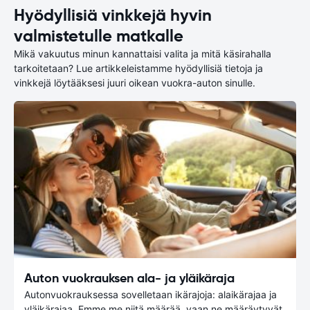
Hyödyllisiä vinkkejä hyvin
valmistetulle matkalle
Mikä vakuutus minun kannattaisi valita ja mitä käsirahalla
tarkoitetaan? Lue artikkeleistamme hyödyllisiä tietoja ja
vinkkejä löytääksesi juuri oikean vuokra-auton sinulle.
Auton vuokrauksen ala- ja yläikäraja
Autonvuokrauksessa sovelletaan ikärajoja: alaikärajaa ja
yläikärajaa. Emme me niitä määrää, vaan ne määräytyvät