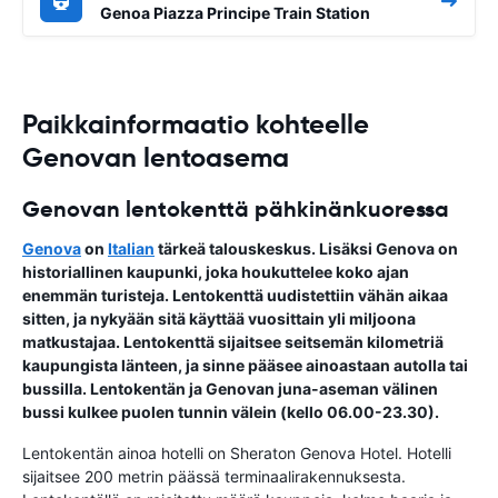
Genoa Piazza Principe Train Station
Paikkainformaatio kohteelle
Genovan lentoasema
Genovan lentokenttä pähkinänkuoressa
Genova
on
Italian
tärkeä talouskeskus. Lisäksi Genova on
historiallinen kaupunki, joka houkuttelee koko ajan
enemmän turisteja.
Lentokenttä
uudistettiin vähän aikaa
sitten, ja nykyään sitä käyttää vuosittain yli miljoona
matkustajaa. Lentokenttä sijaitsee seitsemän kilometriä
kaupungista länteen, ja sinne pääsee ainoastaan autolla tai
bussilla. Lentokentän ja Genovan juna-aseman välinen
bussi kulkee puolen tunnin välein (kello 06.00-23.30).
Lentokentän ainoa hotelli on Sheraton Genova Hotel. Hotelli
sijaitsee 200 metrin päässä terminaalirakennuksesta.