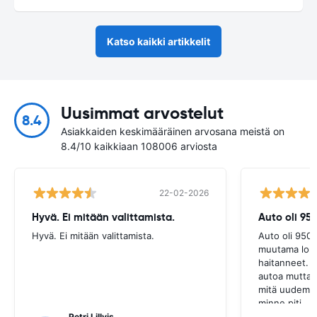
Katso kaikki artikkelit
Uusimmat arvostelut
8.4
Asiakkaiden keskimääräinen arvosana meistä on
8.4/10 kaikkiaan 108006 arviosta
22-02-2026
Hyvä. Ei mitään valittamista.
Auto oli 95
Hyvä. Ei mitään valittamista.
Auto oli 9500
muutama lom
haitanneet. 
autoa mutta h
mitä uudempik
minne piti.
Petri Lillvis