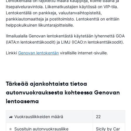
Lentokentällä on rajoitettu määrä kauppoja, kolme baaria ja
itsepalveluravintola. Liikematkustajien käytössä on VIP-tila.
Lentokentällä on pankkeja, valuutanvaihtopisteitä,
pankkiautomaatteja ja postitoimisto. Lentokenttä on erittäin
helppokulkuinen liikuntarajoitteisille.
Ilmailualalla Genovan lentokentästä käytetään lyhennettä GOA
(IATA:n lentokenttäkoodit) ja LIMJ (ICAO:n lentokenttäkoodit).
Linkki
Genovan lentokentän
virallisille internet-sivuille.
Tärkeää ajankohtaista tietoa
autonvuokrauksesta kohteessa Genovan
lentoasema
🚙 Vuokrausliikkeiden määrä
22
⭐ Suosituin autonvuokrausliike
Sicily by Car