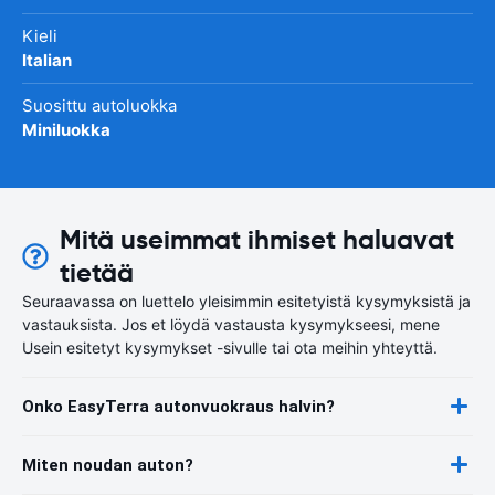
Kieli
Italian
Suosittu autoluokka
Miniluokka
Mitä useimmat ihmiset haluavat
tietää
Seuraavassa on luettelo yleisimmin esitetyistä kysymyksistä ja
vastauksista. Jos et löydä vastausta kysymykseesi, mene
Usein esitetyt kysymykset -sivulle tai ota meihin yhteyttä.
Onko EasyTerra autonvuokraus halvin?
Miten noudan auton?