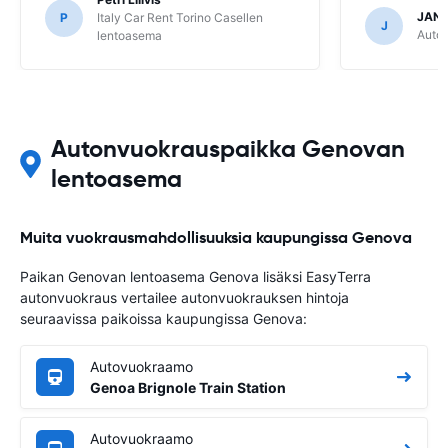
JANI
P
Italy Car Rent Torino Casellen
J
Autov
lentoasema
Autonvuokrauspaikka Genovan
lentoasema
Muita vuokrausmahdollisuuksia kaupungissa Genova
Paikan Genovan lentoasema Genova lisäksi EasyTerra
autonvuokraus vertailee autonvuokrauksen hintoja
seuraavissa paikoissa kaupungissa Genova:
Autovuokraamo
Genoa Brignole Train Station
Autovuokraamo