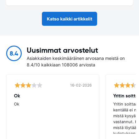
Katso kaikki artikkelit
Uusimmat arvostelut
8.4
Asiakkaiden keskimääräinen arvosana meistä on
8.4/10 kaikkiaan 108006 arviosta
16-02-2026
Ok
Ok
Yritin soittaa
kentällä ei n
mistä kysyä t
vastannut. H
mistä löytää 
kuljetuksen ta