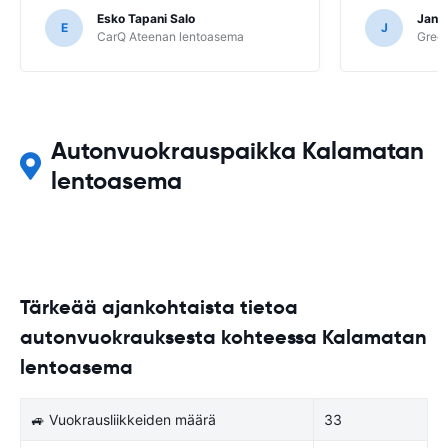
Esko Tapani Salo
Janii
E
J
CarQ Ateenan lentoasema
Gree
Autonvuokrauspaikka Kalamatan
lentoasema
Tärkeää ajankohtaista tietoa
autonvuokrauksesta kohteessa Kalamatan
lentoasema
🚙 Vuokrausliikkeiden määrä
33