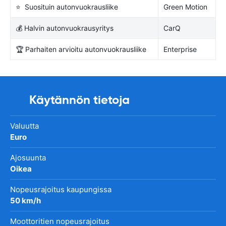
⭐ Suosituin autonvuokrausliike
Green Motion
💰 Halvin autonvuokrausyritys
CarQ
🏆 Parhaiten arvioitu autonvuokrausliike
Enterprise
Käytännön tietoja
Valuutta
Euro
Ajosuunta
Oikea
Nopeusrajoitus kaupungissa
50 km/h
Moottoritien nopeusrajoitus