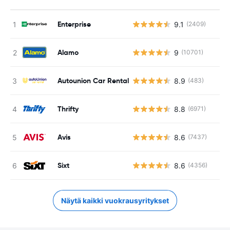
Enterprise
9.1
(2409)
Alamo
9
(10701)
Autounion Car Rental
8.9
(483)
Thrifty
8.8
(6971)
Avis
8.6
(7437)
Sixt
8.6
(4356)
Näytä kaikki vuokrausyritykset