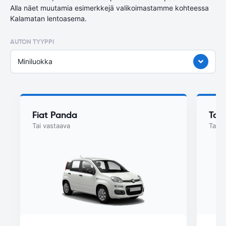
Alla näet muutamia esimerkkejä valikoimastamme kohteessa
Kalamatan lentoasema.
AUTON TYYPPI
Miniluokka
Fiat Panda
Toy
Tai vastaava
Tai v