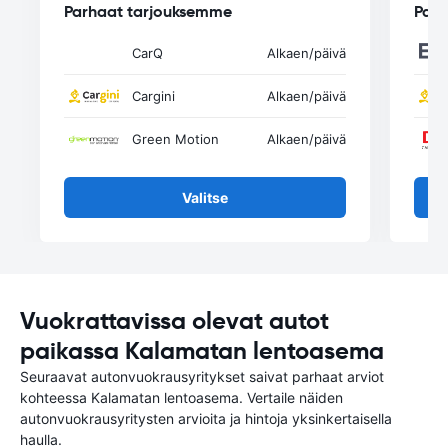
Parhaat tarjouksemme
Parh
CarQ
Alkaen
/päivä
Cargini
Alkaen
/päivä
Green Motion
Alkaen
/päivä
Valitse
Vuokrattavissa olevat autot
paikassa Kalamatan lentoasema
Seuraavat autonvuokrausyritykset saivat parhaat arviot
kohteessa Kalamatan lentoasema. Vertaile näiden
autonvuokrausyritysten arvioita ja hintoja yksinkertaisella
haulla.