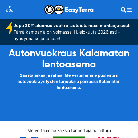
Jopa 20% alennus vuokra-autoista maailmanlaajuisesti
Tämä kampanja on voimassa 11. elokuuta 2026 asti -
hyödynnä se jo tänään!
Autonvuokraus Kalamatan
lentoasema
Säästä aikaa ja rahaa. Me vertailemme puolestasi
autovuokrayritysten tarjouksia paikassa Kalamatan
lentoasema.
Me vertaamme kaikkia tunnettuja toimittajia