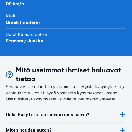
90 km/h
Kieli
Greek (modern)
Suosittu autoluokka
Economy -luokka
Mitä useimmat ihmiset haluavat
tietää
Seuraavassa on luettelo yleisimmin esitetyistä kysymyksistä ja
vastauksista. Jos et löydä vastausta kysymykseesi, mene
Usein esitetyt kysymykset -sivulle tai ota meihin yhteyttä.
Onko EasyTerra autonvuokraus halvin?
Miten noudan auton?