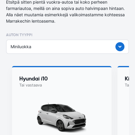
Etsitpä sitten pientä vuokra-autoa tai koko perheen
farmariautoa, meillä on aina sopiva auto halvimpaan hintaan.
Alla näet muutamia esimerkkejä valikoimastamme kohteessa
Marrakechin lentoasema.
AUTON TYYPPI
Miniluokka
Hyundai i10
Kia
Tai vastaava
Tai v