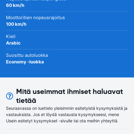
60 km/h
Moottoritien nopeusrajoitus
100 km/h
Kieli
Arabic
Suosittu autoluokka
Economy -luokka
Mitä useimmat ihmiset haluavat
tietää
Seuraavassa on luettelo yleisimmin esitetyistä kysymyksistä ja
vastauksista. Jos et löydä vastausta kysymykseesi, mene
Usein esitetyt kysymykset -sivulle tai ota meihin yhteyttä.