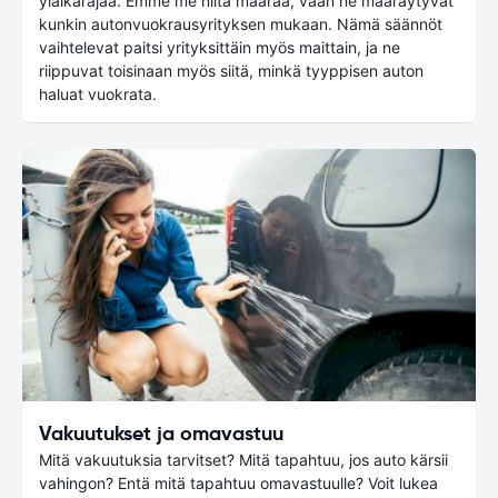
yläikärajaa. Emme me niitä määrää, vaan ne määräytyvät
kunkin autonvuokrausyrityksen mukaan. Nämä säännöt
vaihtelevat paitsi yrityksittäin myös maittain, ja ne
riippuvat toisinaan myös siitä, minkä tyyppisen auton
haluat vuokrata.
Vakuutukset ja omavastuu
Mitä vakuutuksia tarvitset? Mitä tapahtuu, jos auto kärsii
vahingon? Entä mitä tapahtuu omavastuulle? Voit lukea