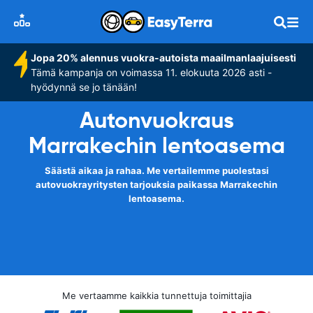
Jopa 20% alennus vuokra-autoista maailmanlaajuisesti
Tämä kampanja on voimassa 11. elokuuta 2026 asti -
hyödynnä se jo tänään!
Autonvuokraus
Marrakechin lentoasema
Säästä aikaa ja rahaa. Me vertailemme puolestasi
autovuokrayritysten tarjouksia paikassa Marrakechin
lentoasema.
Me vertaamme kaikkia tunnettuja toimittajia