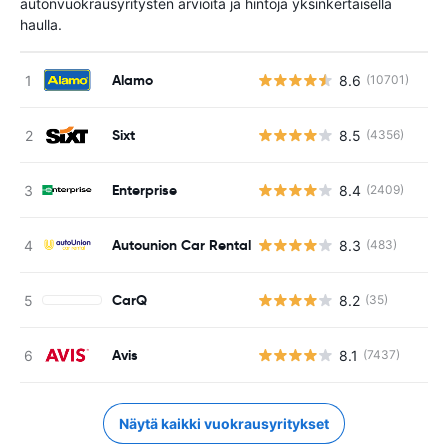
autonvuokrausyritysten arvioita ja hintoja yksinkertaisella
haulla.
Alamo
8.6
(10701)
Sixt
8.5
(4356)
Enterprise
8.4
(2409)
Autounion Car Rental
8.3
(483)
CarQ
8.2
(35)
Avis
8.1
(7437)
Näytä kaikki vuokrausyritykset