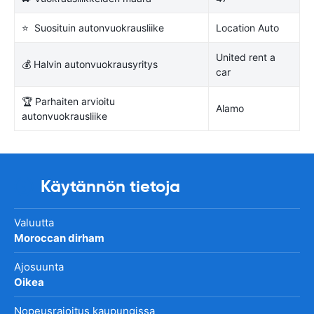
⭐ Suosituin autonvuokrausliike
Location Auto
United rent a
💰 Halvin autonvuokrausyritys
car
🏆 Parhaiten arvioitu
Alamo
autonvuokrausliike
Käytännön tietoja
Valuutta
Moroccan dirham
Ajosuunta
Oikea
Nopeusrajoitus kaupungissa