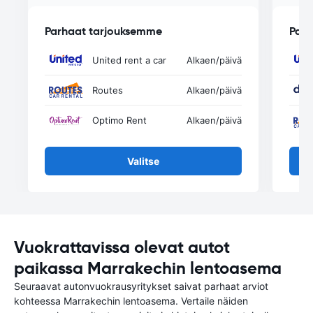
Parhaat tarjouksemme
Parh
United rent a car
Alkaen
/päivä
Routes
Alkaen
/päivä
Optimo Rent
Alkaen
/päivä
Valitse
Vuokrattavissa olevat autot
paikassa Marrakechin lentoasema
Seuraavat autonvuokrausyritykset saivat parhaat arviot
kohteessa Marrakechin lentoasema. Vertaile näiden