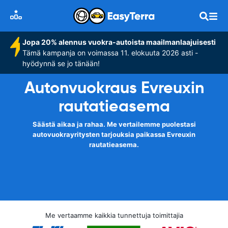
Jopa 20% alennus vuokra-autoista maailmanlaajuisesti
Tämä kampanja on voimassa 11. elokuuta 2026 asti -
hyödynnä se jo tänään!
Autonvuokraus Evreuxin
rautatieasema
Säästä aikaa ja rahaa. Me vertailemme puolestasi
autovuokrayritysten tarjouksia paikassa Evreuxin
rautatieasema.
Me vertaamme kaikkia tunnettuja toimittajia