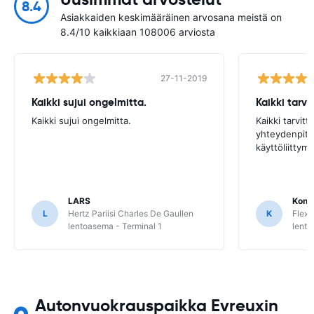
8.4
Asiakkaiden keskimääräinen arvosana meistä on
8.4/10 kaikkiaan 108006 arviosta
27-11-2019
Kaikki sujui ongelmitta.
Kaikki tarvi
Kaikki sujui ongelmitta.
Kaikki tarvitt
yhteydenpito 
käyttöliittym
LARS
Kons
L
Hertz Pariisi Charles De Gaullen
K
Flex 
lentoasema - Terminal 1
lent
Autonvuokrauspaikka Evreuxin