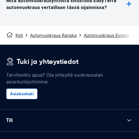
Mitä autonvuokrausyhtiöitä sivustolla EasyTerra
autonvuokraus vertaillaan tässä sijainnissa?
Koti
Autonvuokraus Ranska
Autonvuokraus Evreux
E
Tuki ja yhteystiedot
Tarvitsetko apua? Ota yhteyttä vuokrausalan
asiantuntijoihimme.
Asiakastuki
Tili