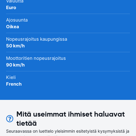
Valuutta
Euro
Ajosuunta
Oikea
Nopeusrajoitus kaupungissa
50 km/h
Moottoritien nopeusrajoitus
90 km/h
Kieli
French
Mitä useimmat ihmiset haluavat
tietää
Seuraavassa on luettelo yleisimmin esitetyistä kysymyksistä ja