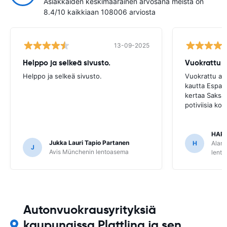
Asiakkaiden keskimääräinen arvosana meistä on
8.4/10 kaikkiaan 108006 arviosta
13-09-2025
Helppo ja selkeä sivusto.
Helppo ja selkeä sivusto.
Vuokrattu au
kautta Espan
kertaa Saksas
potiviisia ko
HARR
Jukka Lauri Tapio Partanen
H
Alamo
J
Avis Münchenin lentoasema
lent
Autonvuokrausyrityksiä
kaupungissa Plattling ja sen