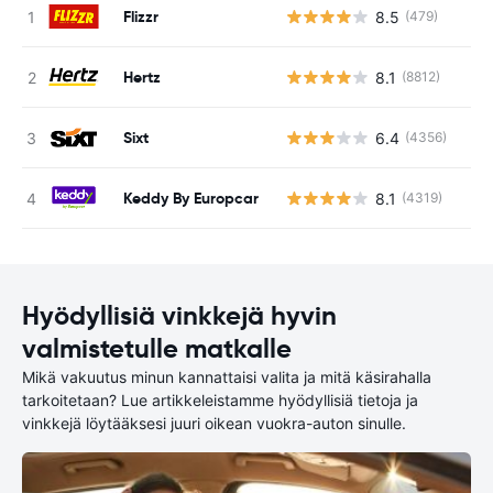
Flizzr
8.5
(479)
Ei
Hertz
8.1
(8812)
Ei
Sixt
6.4
(4356)
Ei
Keddy By Europcar
8.1
(4319)
Ei
Hyödyllisiä vinkkejä hyvin
valmistetulle matkalle
Mikä vakuutus minun kannattaisi valita ja mitä käsirahalla
tarkoitetaan? Lue artikkeleistamme hyödyllisiä tietoja ja
vinkkejä löytääksesi juuri oikean vuokra-auton sinulle.