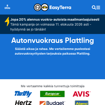
Jopa 20% alennus vuokra-autoista maailmanlaajuisesti
Tämä kampanja on voimassa 11. elokuuta 2026 asti -
hyödynnä se jo tänään!
Autonvuokraus Plattling
Säästä aikaa ja rahaa. Me vertailemme puolestasi
autovuokrayritysten tarjouksia paikassa Plattling.
Me vertaamme kaikkia tunnettuja toimittajia