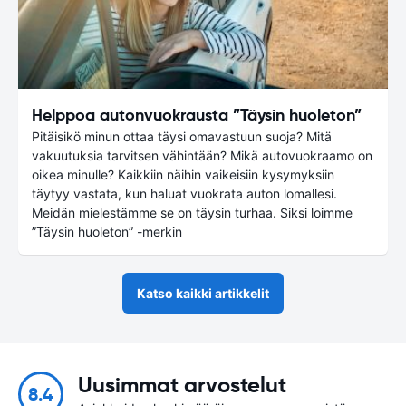
Helppoa autonvuokrausta ”Täysin huoleton”
Pitäisikö minun ottaa täysi omavastuun suoja? Mitä
vakuutuksia tarvitsen vähintään? Mikä autovuokraamo on
oikea minulle? Kaikkiin näihin vaikeisiin kysymyksiin
täytyy vastata, kun haluat vuokrata auton lomallesi.
Meidän mielestämme se on täysin turhaa. Siksi loimme
”Täysin huoleton” -merkin
Katso kaikki artikkelit
Uusimmat arvostelut
8.4