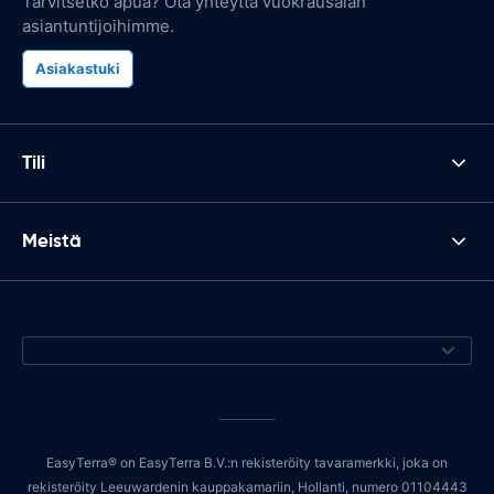
Tarvitsetko apua? Ota yhteyttä vuokrausalan
asiantuntijoihimme.
Asiakastuki
Tili
Meistä
EasyTerra® on EasyTerra B.V.:n rekisteröity tavaramerkki, joka on
rekisteröity Leeuwardenin kauppakamariin, Hollanti, numero 01104443