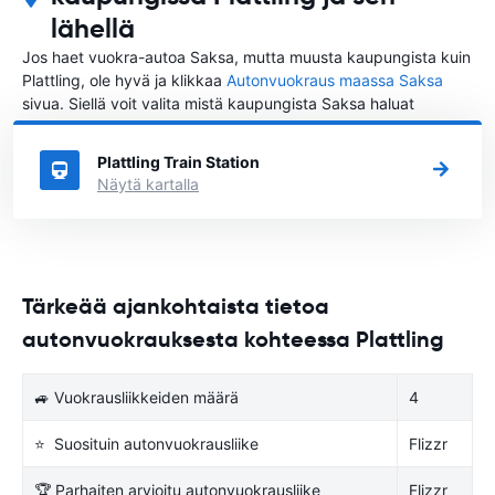
lähellä
Jos haet vuokra-autoa Saksa, mutta muusta kaupungista kuin
Plattling, ole hyvä ja klikkaa
Autonvuokraus maassa Saksa
sivua. Siellä voit valita mistä kaupungista Saksa haluat
vuokrata auton.
Plattling Train Station
Näytä kartalla
Tärkeää ajankohtaista tietoa
autonvuokrauksesta kohteessa Plattling
🚙 Vuokrausliikkeiden määrä
4
⭐ Suosituin autonvuokrausliike
Flizzr
🏆 Parhaiten arvioitu autonvuokrausliike
Flizzr