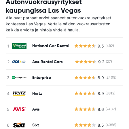
Autonvuokrausyritykset
kaupungissa Las Vegas
Alla ovat parhaat arviot saaneet autonvuokrausyritykset
kohteessa Las Vegas. Vertaile näiden vuokrausyritysten
kaikkia arvioita ja hintoja yhdellä haulla.
National Car Rental
9.5
(492)
Ace Rental Cars
9.2
(27)
Ei
Enterprise
8.9
(2409)
Hertz
8.9
(8812)
Avis
8.6
(7437)
Sixt
8.5
(4356)