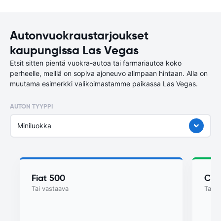
Autonvuokraustarjoukset
kaupungissa Las Vegas
Etsit sitten pientä vuokra-autoa tai farmariautoa koko
perheelle, meillä on sopiva ajoneuvo alimpaan hintaan. Alla on
muutama esimerkki valikoimastamme paikassa Las Vegas.
AUTON TYYPPI
Miniluokka
Fiat 500
Chry
Tai vastaava
Tai v