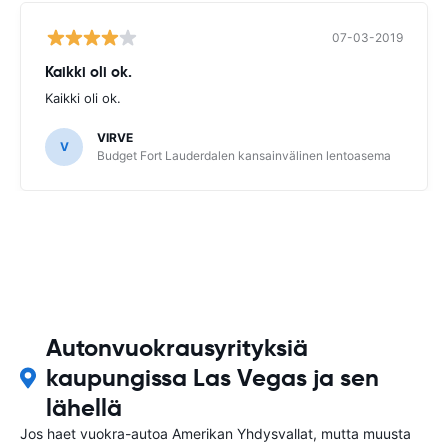
07-03-2019
Kaikki oli ok.
Kaikki oli ok.
VIRVE
V
Budget Fort Lauderdalen kansainvälinen lentoasema
Autonvuokrausyrityksiä
kaupungissa Las Vegas ja sen
lähellä
Jos haet vuokra-autoa Amerikan Yhdysvallat, mutta muusta