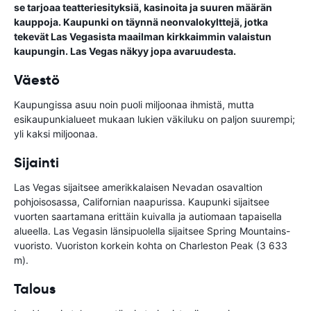
se tarjoaa teatteriesityksiä, kasinoita ja suuren määrän
kauppoja. Kaupunki on täynnä neonvalokylttejä, jotka
tekevät Las Vegasista maailman kirkkaimmin valaistun
kaupungin. Las Vegas näkyy jopa avaruudesta.
Väestö
Kaupungissa asuu noin puoli miljoonaa ihmistä, mutta
esikaupunkialueet mukaan lukien väkiluku on paljon suurempi;
yli kaksi miljoonaa.
Sijainti
Las Vegas sijaitsee amerikkalaisen Nevadan osavaltion
pohjoisosassa, Californian naapurissa. Kaupunki sijaitsee
vuorten saartamana erittäin kuivalla ja autiomaan tapaisella
alueella. Las Vegasin länsipuolella sijaitsee Spring Mountains-
vuoristo. Vuoriston korkein kohta on Charleston Peak (3 633
m).
Talous