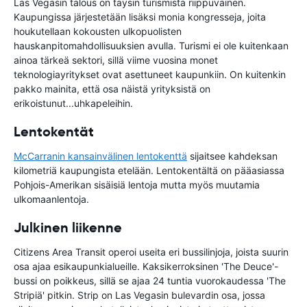
Las Vegasin talous on täysin turismista riippuvainen.
Kaupungissa järjestetään lisäksi monia kongresseja, joita
houkutellaan kokousten ulkopuolisten
hauskanpitomahdollisuuksien avulla. Turismi ei ole kuitenkaan
ainoa tärkeä sektori, sillä viime vuosina monet
teknologiayritykset ovat asettuneet kaupunkiin. On kuitenkin
pakko mainita, että osa näistä yrityksistä on
erikoistunut...uhkapeleihin.
Lentokentät
McCarranin kansainvälinen lentokenttä
sijaitsee kahdeksan
kilometriä kaupungista etelään. Lentokentältä on pääasiassa
Pohjois-Amerikan sisäisiä lentoja mutta myös muutamia
ulkomaanlentoja.
Julkinen liikenne
Citizens Area Transit operoi useita eri bussilinjoja, joista suurin
osa ajaa esikaupunkialueille. Kaksikerroksinen 'The Deuce'-
bussi on poikkeus, sillä se ajaa 24 tuntia vuorokaudessa 'The
Stripiä' pitkin. Strip on Las Vegasin bulevardin osa, jossa