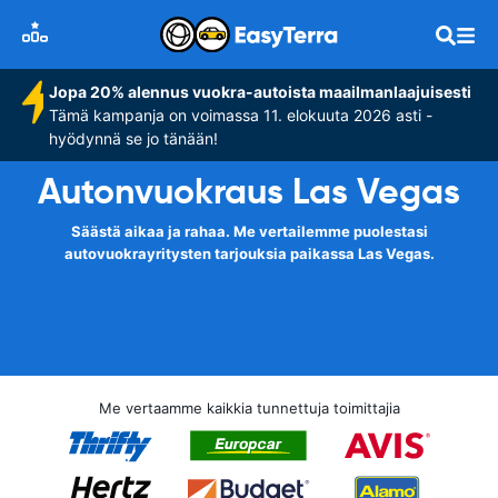
Jopa 20% alennus vuokra-autoista maailmanlaajuisesti
Tämä kampanja on voimassa 11. elokuuta 2026 asti -
hyödynnä se jo tänään!
Autonvuokraus Las Vegas
Säästä aikaa ja rahaa. Me vertailemme puolestasi
autovuokrayritysten tarjouksia paikassa Las Vegas.
Me vertaamme kaikkia tunnettuja toimittajia