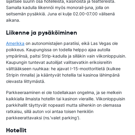
sijaitsee suurin osa hotelleista, kasinoista ja teattereista.
Samalla kadulla liikennöi myös monorail-juna, jolla on
seitsemän pysäkkiä. Juna ei kulje 02.00-07.00 välisenä
aikana.
Liikenne ja pysäköiminen
Amerikka
on autonomistajien paratiisi, eikä Las Vegas ole
poikkeus. Kaupungissa on todella helppo ajaa autolla
ympäriinsä, paitsi Strip-kadulla ja silläkin vain viikonloppuisin.
Kaupungin tuntevat autoilijat valitsevatkin erikoisreitin
välttääkseen ruuhkaa: he ajavat I-15-moottoritietä (kulkee
Stripin rinnalla) ja kääntyvät hotellia tai kasinoa lähimpänä
olevasta liittymästä.
Parkkeeraaminen ei ole todellakaan ongelma, ja se melkein
kaikkialla ilmaista hotellin tai kasinon vieraille. Viikonloppuisin
parkkihallit täyttyvät nopeasti mutta siihenkin on olemassa
ratkaisu, sillä auton voi antaa toisen henkilön
parkkeerattavaksi (ns.'valet parking').
Hotellit