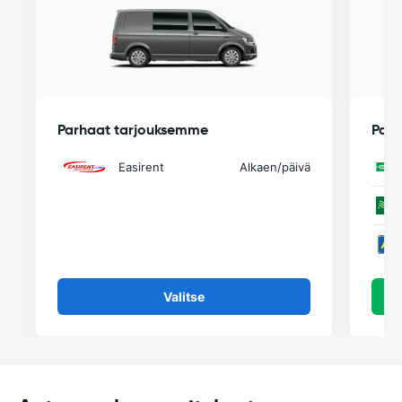
Parhaat tarjouksemme
Parh
Easirent
Alkaen
/päivä
Valitse