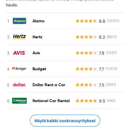
haulla.
Alamo
8.8
(10701)
Ei
Hertz
8.2
(8812)
Ei
Avis
7.8
(7437)
Ei
Budget
7.7
(11512)
Ei
Dollar Rent a Car
7.5
(5291)
Ei
National Car Rental
9.5
(492)
Ei
Näytä kaikki vuokrausyritykset