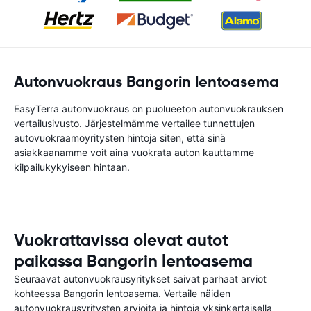
Autonvuokraus Bangorin lentoasema
EasyTerra autonvuokraus on puolueeton autonvuokrauksen
vertailusivusto. Järjestelmämme vertailee tunnettujen
autovuokraamoyritysten hintoja siten, että sinä
asiakkaanamme voit aina vuokrata auton kauttamme
kilpailukykyiseen hintaan.
Vuokrattavissa olevat autot
paikassa Bangorin lentoasema
Seuraavat autonvuokrausyritykset saivat parhaat arviot
kohteessa Bangorin lentoasema. Vertaile näiden
autonvuokrausyritysten arvioita ja hintoja yksinkertaisella