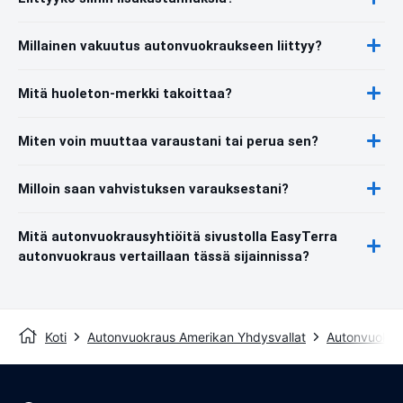
Millainen vakuutus autonvuokraukseen liittyy?
Mitä huoleton-merkki takoittaa?
Miten voin muuttaa varaustani tai perua sen?
Milloin saan vahvistuksen varauksestani?
Mitä autonvuokrausyhtiöitä sivustolla EasyTerra
autonvuokraus vertaillaan tässä sijainnissa?
Koti
Autonvuokraus Amerikan Yhdysvallat
Autonvuokra