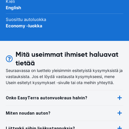
Kieli
English
Suosittu autoluokka
Economy -luokka
Mitä useimmat ihmiset haluavat
tietää
Seuraavassa on luettelo yleisimmin esitetyistä kysymyksistä ja
vastauksista. Jos et löydä vastausta kysymykseesi, mene
Usein esitetyt kysymykset -sivulle tai ota meihin yhteyttä.
Onko EasyTerra autonvuokraus halvin?
Miten noudan auton?
Liittyykö siihin lisäkustannuksia?