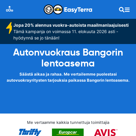
Jopa 20% alennus vuokra-autoista maailmanlaajuisesti
Tämä kampanja on voimassa 11. elokuuta 2026 asti -
hyödynnä se jo tänään!
Autonvuokraus Bangorin
lentoasema
Säästä aikaa ja rahaa. Me vertailemme puolestasi
autovuokrayritysten tarjouksia paikassa Bangorin lentoasema.
Me vertaamme kaikkia tunnettuja toimittajia