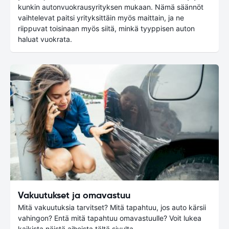
kunkin autonvuokrausyrityksen mukaan. Nämä säännöt
vaihtelevat paitsi yrityksittäin myös maittain, ja ne
riippuvat toisinaan myös siitä, minkä tyyppisen auton
haluat vuokrata.
Vakuutukset ja omavastuu
Mitä vakuutuksia tarvitset? Mitä tapahtuu, jos auto kärsii
vahingon? Entä mitä tapahtuu omavastuulle? Voit lukea
kaikista näistä aiheista tältä sivulta.