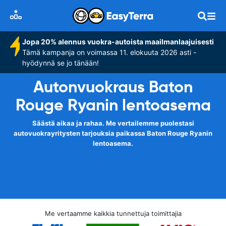
Jopa 20% alennus vuokra-autoista maailmanlaajuisesti
Tämä kampanja on voimassa 11. elokuuta 2026 asti -
hyödynnä se jo tänään!
Autonvuokraus Baton
Rouge Ryanin lentoasema
Säästä aikaa ja rahaa. Me vertailemme puolestasi
autovuokrayritysten tarjouksia paikassa Baton Rouge Ryanin
lentoasema.
Me vertaamme kaikkia tunnettuja toimittajia