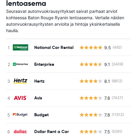
lentoasema
Seuraavat autonvuokrausyritykset saivat parhaat arviot
kohteessa Baton Rouge Ryanin lentoasema. Vertaile näiden
autonvuokrausyritysten arvioita ja hintoja yksinkertaisella
haulla.
National Car Rental
9.5
(492)
Ei
Enterprise
9.1
(2409)
Ei
Hertz
8.1
(8812)
Ei
Avis
7.8
(7437)
Ei
Budget
7.8
(11512)
Ei
Dollar Rent a Car
7.5
(5291)
Ei