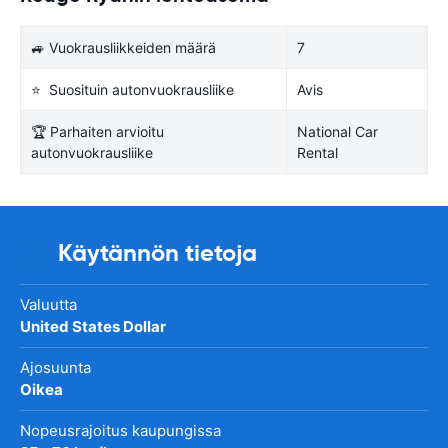
🚙 Vuokrausliikkeiden määrä
7
⭐ Suosituin autonvuokrausliike
Avis
🏆 Parhaiten arvioitu
National Car
autonvuokrausliike
Rental
Käytännön tietoja
Valuutta
United States Dollar
Ajosuunta
Oikea
Nopeusrajoitus kaupungissa