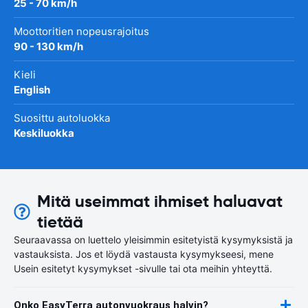
25 - 70 km/h
Moottoritien nopeusrajoitus
90 - 130 km/h
Kieli
English
Suosittu autoluokka
Keskiluokka
Mitä useimmat ihmiset haluavat
tietää
Seuraavassa on luettelo yleisimmin esitetyistä kysymyksistä ja
vastauksista. Jos et löydä vastausta kysymykseesi, mene
Usein esitetyt kysymykset -sivulle tai ota meihin yhteyttä.
Onko EasyTerra autonvuokraus halvin?