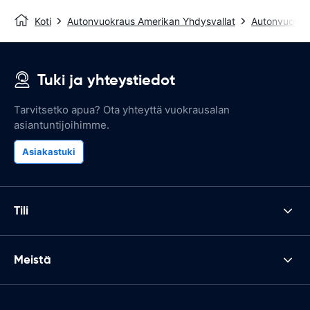
Koti
Autonvuokraus Amerikan Yhdysvallat
Autonvuokra
Tuki ja yhteystiedot
Tarvitsetko apua? Ota yhteyttä vuokrausalan
asiantuntijoihimme.
Asiakastuki
Tili
Meistä