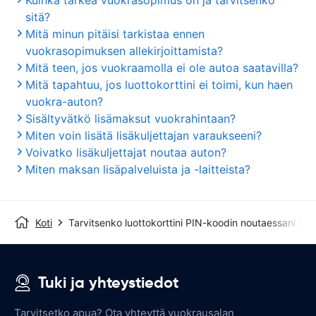
Kuinka tärkeä vuokrasopimus on ja tarvitsenko
sitä?
Mitä minun pitäisi tarkistaa ennen
vuokrasopimuksen allekirjoittamista?
Mitä teen, jos vuokraamolla ei ole autoa saatavilla?
Mitä tapahtuu, jos luottokorttini ei toimi, kun haen
vuokra-auton?
Sisältyvätkö lisämaksut vuokrahintaan?
Miten voin lisätä lisäkuljettajan varaukseeni?
Voivatko lisäkuljettajat noutaa auton?
Miten maksan lisäpalveluista ja -laitteista?
Koti
Tarvitsenko luottokorttini PIN-koodin noutaessani vu
Tuki ja yhteystiedot
Tarvitsetko apua? Ota yhteyttä vuokrausalan