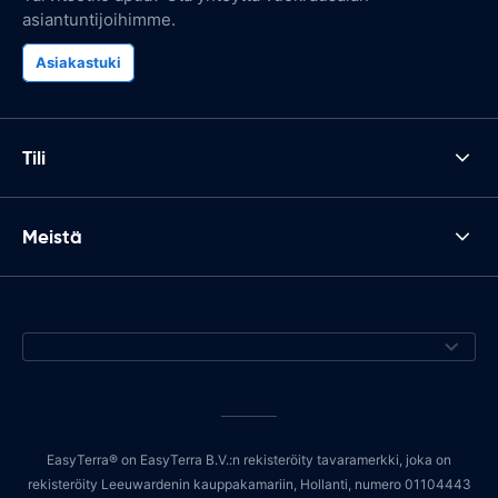
asiantuntijoihimme.
Asiakastuki
Tili
Meistä
EasyTerra® on EasyTerra B.V.:n rekisteröity tavaramerkki, joka on
rekisteröity Leeuwardenin kauppakamariin, Hollanti, numero 01104443