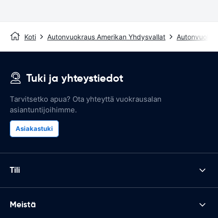
Koti
Autonvuokraus Amerikan Yhdysvallat
Autonvuokra
Tuki ja yhteystiedot
Tarvitsetko apua? Ota yhteyttä vuokrausalan
asiantuntijoihimme.
Asiakastuki
Tili
Meistä