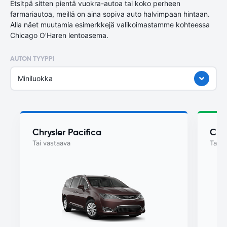
Etsitpä sitten pientä vuokra-autoa tai koko perheen
farmariautoa, meillä on aina sopiva auto halvimpaan hintaan.
Alla näet muutamia esimerkkejä valikoimastamme kohteessa
Chicago O'Haren lentoasema.
AUTON TYYPPI
Miniluokka
Chrysler Pacifica
Chry
Tai vastaava
Tai v