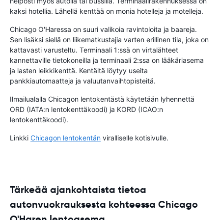
helposti myös autolla tai bussilla. Terminaalirakennuksessa on
kaksi hotellia. Lähellä kenttää on monia hotelleja ja motelleja.
Chicago O'Haressa on suuri valikoia ravintoloita ja baareja.
Sen lisäksi siellä on liikematkustajia varten erillinen tila, joka on
kattavasti varusteltu. Terminaali 1:ssä on virtalähteet
kannettaville tietokoneilla ja terminaali 2:ssa on lääkäriasema
ja lasten leikkikenttä. Kentältä löytyy useita
pankkiautomaatteja ja valuutanvaihtopisteitä.
Ilmailualalla Chicagon lentokentästä käytetään lyhennettä
ORD (IATA:n lentokenttäkoodi) ja KORD (ICAO:n
lentokenttäkoodi).
Linkki
Chicagon lentokentän
viralliselle kotisivulle.
Tärkeää ajankohtaista tietoa
autonvuokrauksesta kohteessa Chicago
O'Haren lentoasema