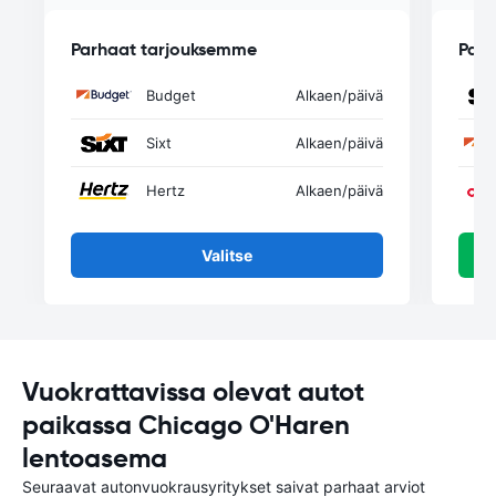
Parhaat tarjouksemme
Parh
Budget
Alkaen
/päivä
Sixt
Alkaen
/päivä
Hertz
Alkaen
/päivä
Valitse
Vuokrattavissa olevat autot
paikassa Chicago O'Haren
lentoasema
Seuraavat autonvuokrausyritykset saivat parhaat arviot