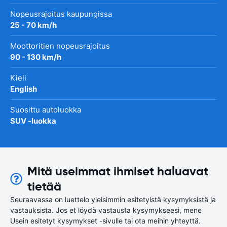
Nopeusrajoitus kaupungissa
25 - 70 km/h
Moottoritien nopeusrajoitus
90 - 130 km/h
Kieli
English
Suosittu autoluokka
SUV -luokka
Mitä useimmat ihmiset haluavat
tietää
Seuraavassa on luettelo yleisimmin esitetyistä kysymyksistä ja
vastauksista. Jos et löydä vastausta kysymykseesi, mene
Usein esitetyt kysymykset -sivulle tai ota meihin yhteyttä.