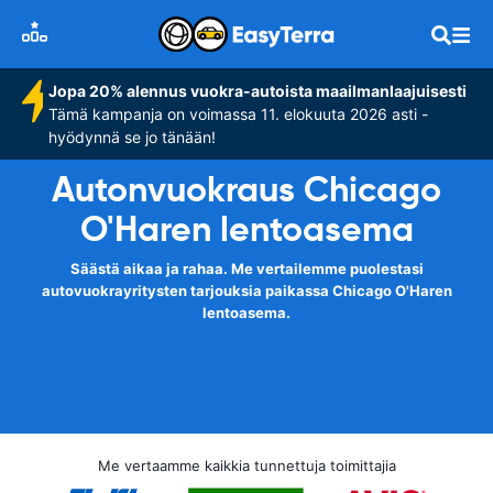
Jopa 20% alennus vuokra-autoista maailmanlaajuisesti
Tämä kampanja on voimassa 11. elokuuta 2026 asti -
hyödynnä se jo tänään!
Autonvuokraus Chicago
O'Haren lentoasema
Säästä aikaa ja rahaa. Me vertailemme puolestasi
autovuokrayritysten tarjouksia paikassa Chicago O'Haren
lentoasema.
Me vertaamme kaikkia tunnettuja toimittajia