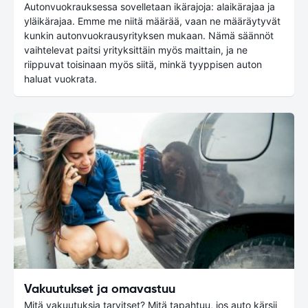
Autonvuokrauksessa sovelletaan ikärajoja: alaikärajaa ja
yläikärajaa. Emme me niitä määrää, vaan ne määräytyvät
kunkin autonvuokrausyrityksen mukaan. Nämä säännöt
vaihtelevat paitsi yrityksittäin myös maittain, ja ne
riippuvat toisinaan myös siitä, minkä tyyppisen auton
haluat vuokrata.
Vakuutukset ja omavastuu
Mitä vakuutuksia tarvitset? Mitä tapahtuu, jos auto kärsii