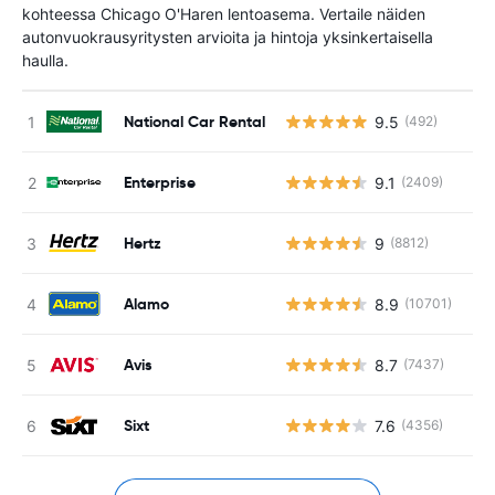
kohteessa Chicago O'Haren lentoasema. Vertaile näiden
autonvuokrausyritysten arvioita ja hintoja yksinkertaisella
haulla.
National Car Rental
9.5
(492)
Enterprise
9.1
(2409)
Hertz
9
(8812)
Alamo
8.9
(10701)
Avis
8.7
(7437)
Sixt
7.6
(4356)