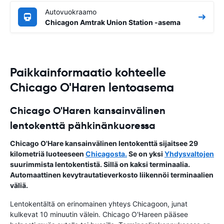
Autovuokraamo
Chicagon Amtrak Union Station -asema
Paikkainformaatio kohteelle
Chicago O'Haren lentoasema
Chicago O'Haren kansainvälinen
lentokenttä pähkinänkuoressa
Chicago O'Hare kansainvälinen lentokenttä sijaitsee 29
kilometriä luoteeseen
Chicagosta.
Se on yksi
Yhdysvaltojen
suurimmista lentokentistä. Sillä on kaksi terminaalia.
Automaattinen kevytrautatieverkosto liikennöi terminaalien
väliä.
Lentokentältä on erinomainen yhteys Chicagoon, junat
kulkevat 10 minuutin välein. Chicago O'Hareen pääsee