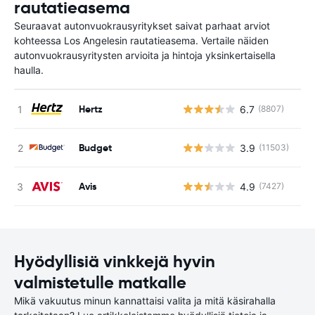
rautatieasema
Seuraavat autonvuokrausyritykset saivat parhaat arviot
kohteessa Los Angelesin rautatieasema. Vertaile näiden
autonvuokrausyritysten arvioita ja hintoja yksinkertaisella
haulla.
Hertz
6.7
(8807)
Ei
Budget
3.9
(11503)
Ei
Avis
4.9
(7427)
Ei
Hyödyllisiä vinkkejä hyvin
valmistetulle matkalle
Mikä vakuutus minun kannattaisi valita ja mitä käsirahalla