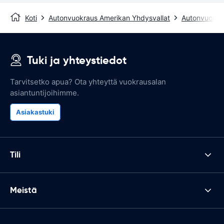
Koti
Autonvuokraus Amerikan Yhdysvallat
Autonvuokrau
Tuki ja yhteystiedot
Tarvitsetko apua? Ota yhteyttä vuokrausalan
asiantuntijoihimme.
Asiakastuki
Tili
Meistä