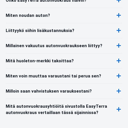
Onko EasyTerra autonvuokraus halvin?
Miten noudan auton?
Liittyykö siihin lisäkustannuksia?
Millainen vakuutus autonvuokraukseen liittyy?
Mitä huoleton-merkki takoittaa?
Miten voin muuttaa varaustani tai perua sen?
Milloin saan vahvistuksen varauksestani?
Mitä autonvuokrausyhtiöitä sivustolla EasyTerra
autonvuokraus vertaillaan tässä sijainnissa?