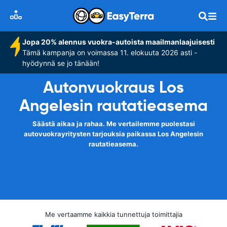
Jopa 20% alennus vuokra-autoista maailmanlaajuisesti
Tämä kampanja on voimassa 11. elokuuta 2026 asti -
hyödynnä se jo tänään!
Autonvuokraus Los
Angelesin rautatieasema
Säästä aikaa ja rahaa. Me vertailemme puolestasi
autovuokrayritysten tarjouksia paikassa Los Angelesin
rautatieasema.
Me vertaamme kaikkia tunnettuja toimittajia