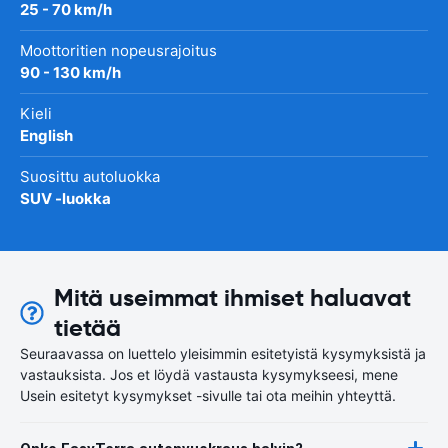
25 - 70 km/h
Moottoritien nopeusrajoitus
90 - 130 km/h
Kieli
English
Suosittu autoluokka
SUV -luokka
Mitä useimmat ihmiset haluavat
tietää
Seuraavassa on luettelo yleisimmin esitetyistä kysymyksistä ja
vastauksista. Jos et löydä vastausta kysymykseesi, mene
Usein esitetyt kysymykset -sivulle tai ota meihin yhteyttä.