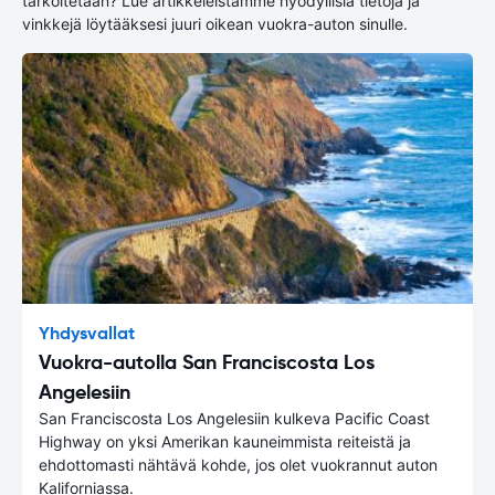
tarkoitetaan? Lue artikkeleistamme hyödyllisiä tietoja ja
vinkkejä löytääksesi juuri oikean vuokra-auton sinulle.
Yhdysvallat
Vuokra-autolla San Franciscosta Los
Angelesiin
San Franciscosta Los Angelesiin kulkeva Pacific Coast
Highway on yksi Amerikan kauneimmista reiteistä ja
ehdottomasti nähtävä kohde, jos olet vuokrannut auton
Kaliforniassa.