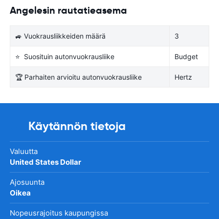
Angelesin rautatieasema
🚙 Vuokrausliikkeiden määrä
3
⭐ Suosituin autonvuokrausliike
Budget
🏆 Parhaiten arvioitu autonvuokrausliike
Hertz
Käytännön tietoja
Valuutta
United States Dollar
Ajosuunta
Oikea
Nopeusrajoitus kaupungissa